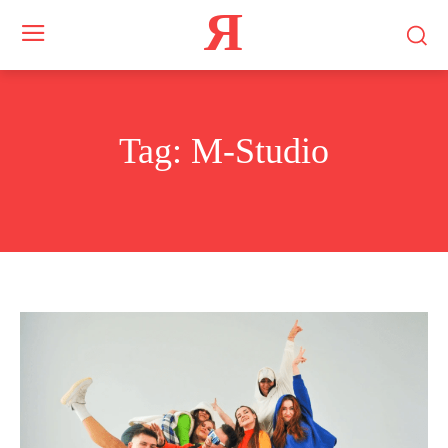
Я
Tag:
M-Studio