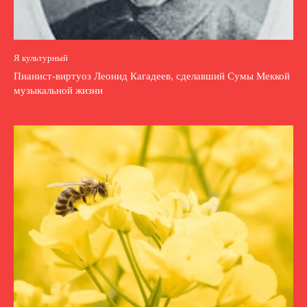
Я культурный
Пианист-виртуоз Леонид Кагадеев, сделавший Сумы Меккой
музыкальной жизни