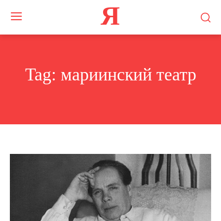
Я
Tag:
мариинский театр