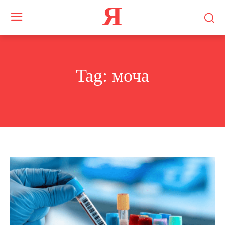
Я
Tag:
моча