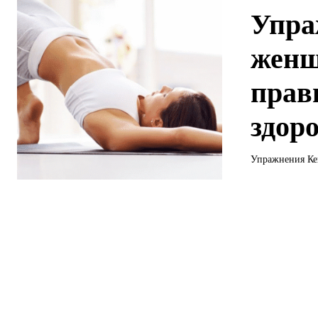
Упра
женщ
прав
здор
Упражнения Кег