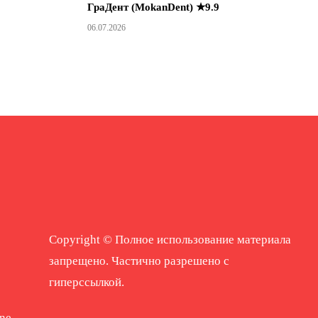
ГраДент (MokanDent) ★9.9
06.07.2026
Copyright © Полное использование материала
запрещено. Частично разрешено с
гиперссылкой.
ne