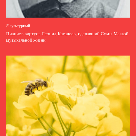
Я культурный
Пианист-виртуоз Леонид Кагадеев, сделавший Сумы Меккой
музыкальной жизни