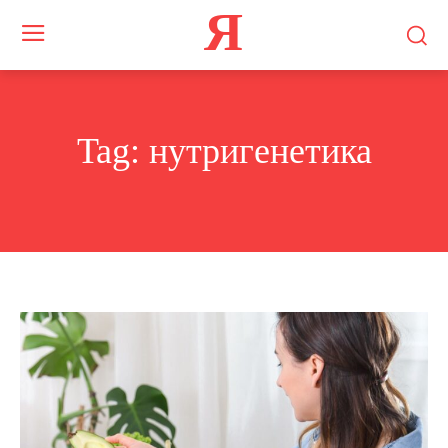
Я
Tag:
нутригенетика