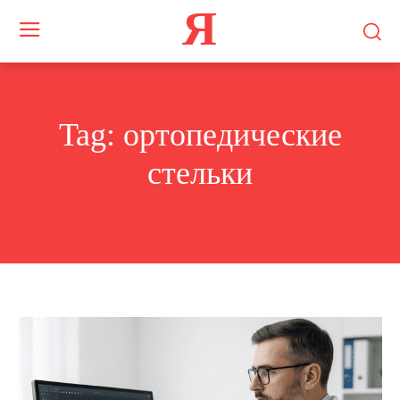
Я
Tag:
ортопедические
стельки