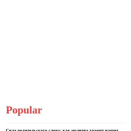
Popular
Сила родительского слова: как молитва хранит наших