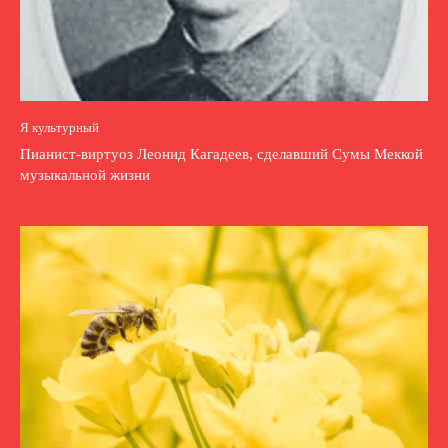
Я культурный
Пианист-виртуоз Леонид Кагадеев, сделавший Сумы Меккой
музыкальной жизни