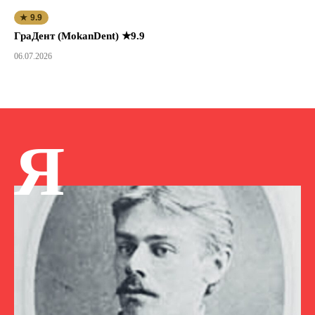
★ 9.9
ГраДент (MokanDent) ★9.9
06.07.2026
Я