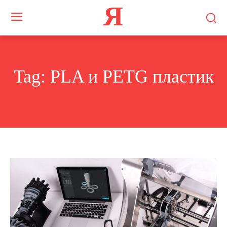
Я
Tag:
PLA и PETG пластик