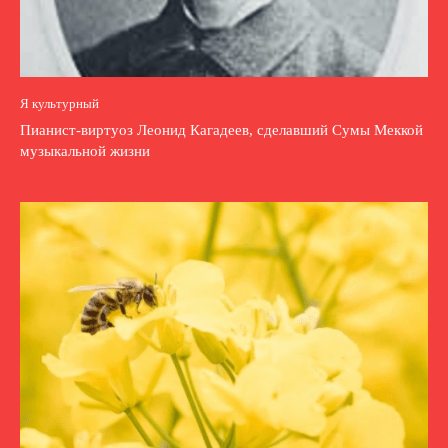
Я культурный
Пианист-виртуоз Леонид Кагадеев, сделавший Сумы Меккой
музыкальной жизни