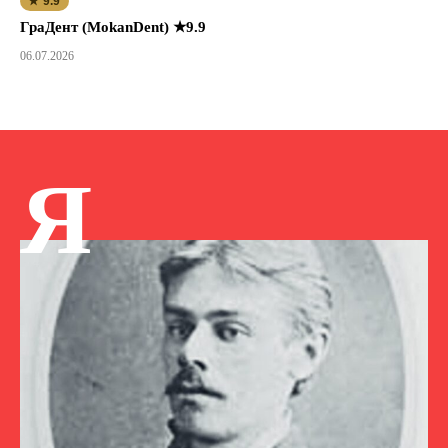
★ 9.9
ГраДент (MokanDent) ★9.9
06.07.2026
Я