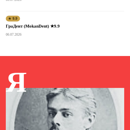
★ 9.9
ГраДент (MokanDent) ★9.9
06.07.2026
Я