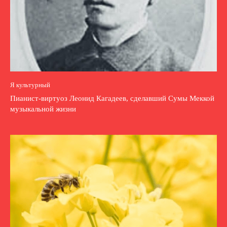
Я культурный
Пианист-виртуоз Леонид Кагадеев, сделавший Сумы Меккой
музыкальной жизни