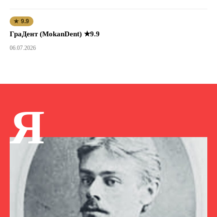
★ 9.9
ГраДент (MokanDent) ★9.9
06.07.2026
Я