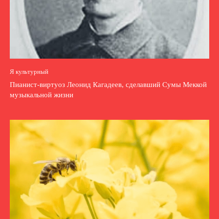
Я культурный
Пианист-виртуоз Леонид Кагадеев, сделавший Сумы Меккой
музыкальной жизни