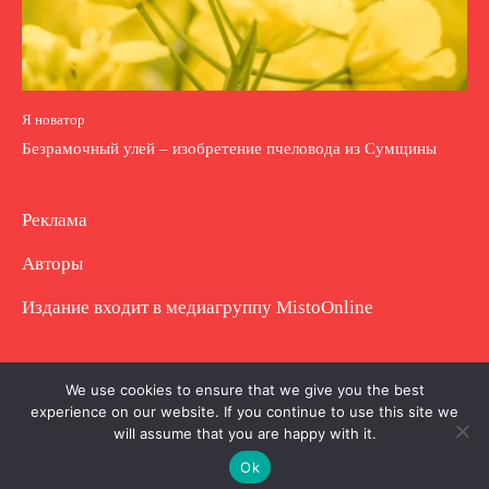
Я новатор
Безрамочный улей – изобретение пчеловода из Сумщины
Реклама
Авторы
Издание входит в медиагруппу
MistoOnline
Copyright © Полное использование материала
We use cookies to ensure that we give you the best
experience on our website. If you continue to use this site we
запрещено. Частично разрешено с гиперссылкой.
will assume that you are happy with it.
Ok
.
.
.