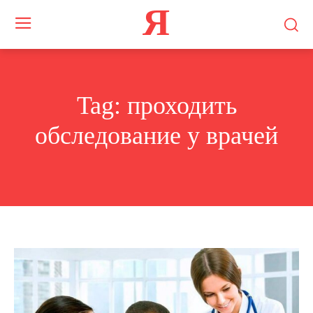
Я
Tag:
проходить
обследование у врачей