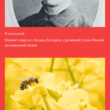
Я культурный
Пианист-виртуоз Леонид Кагадеев, сделавший Сумы Меккой
музыкальной жизни