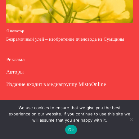
Я новатор
Безрамочный улей – изобретение пчеловода из Сумщины
Реклама
Авторы
Издание входит в медиагруппу
MistoOnline
Copyright © Полное использование материала
We use cookies to ensure that we give you the best
experience on our website. If you continue to use this site we
запрещено. Частично разрешено с гиперссылкой.
will assume that you are happy with it.
Ok
.
.
.