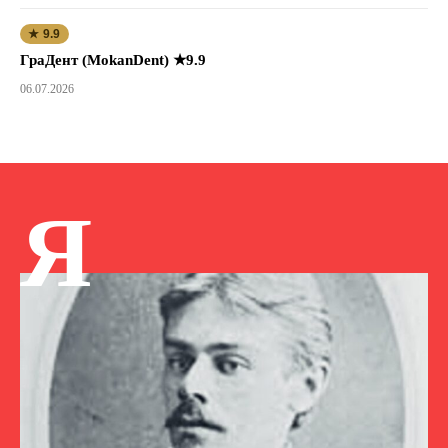
★ 9.9
ГраДент (MokanDent) ★9.9
06.07.2026
Я