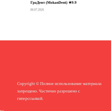
ГраДент (MokanDent) ★9.9
06.07.2026
Copyright © Полное использование материала
запрещено. Частично разрешено с
гиперссылкой.
ne