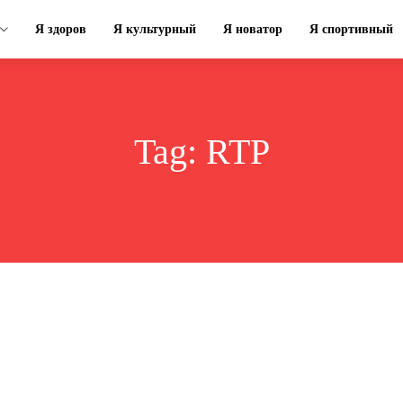
Я здоров
Я культурный
Я новатор
Я спортивный
Tag:
RTP