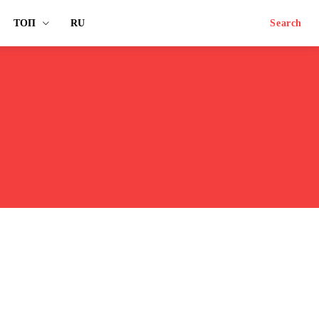
ТОП
RU
Search