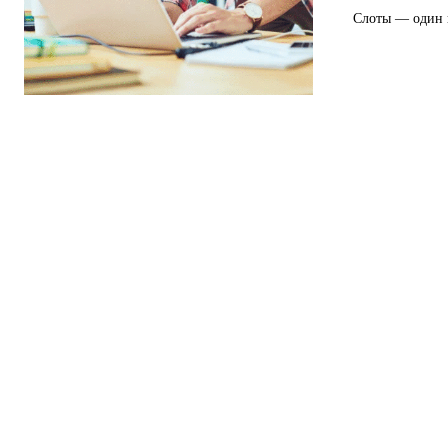
Слоты — один и