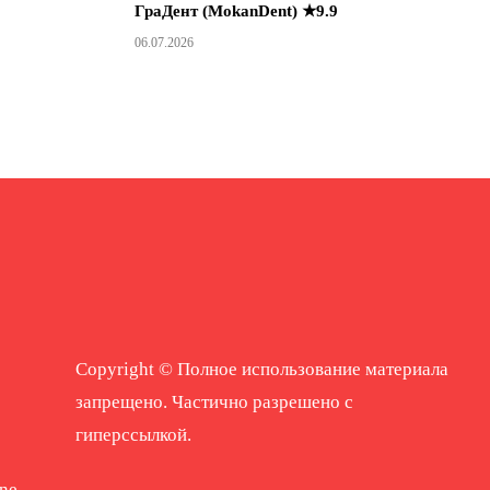
ГраДент (MokanDent) ★9.9
06.07.2026
Copyright © Полное использование материала
запрещено. Частично разрешено с
гиперссылкой.
ne