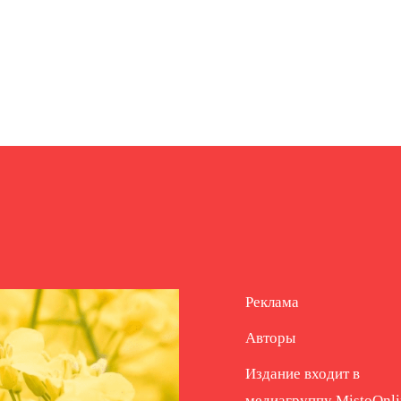
Реклама
Авторы
Издание входит в
медиагруппу
MistoOnli