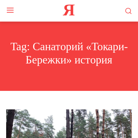
Я
Tag:
Санаторий «Токари-
Бережки» история