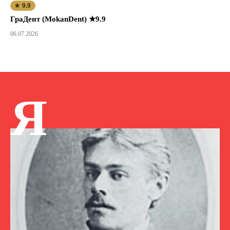
★ 9.9
ГраДент (MokanDent) ★9.9
06.07.2026
Я