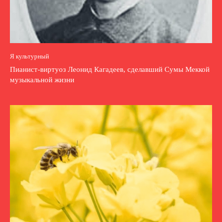
Я культурный
Пианист-виртуоз Леонид Кагадеев, сделавший Сумы Меккой
музыкальной жизни