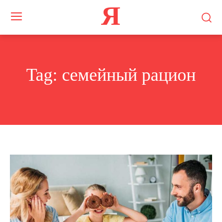
Я
Tag:
семейный рацион