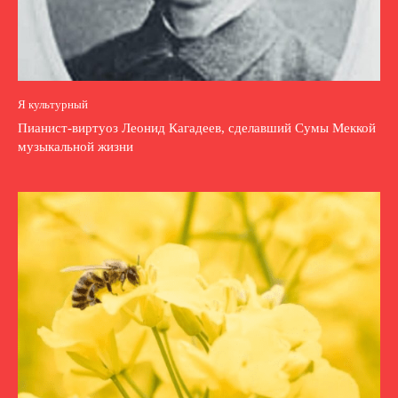
Я культурный
Пианист-виртуоз Леонид Кагадеев, сделавший Сумы Меккой
музыкальной жизни