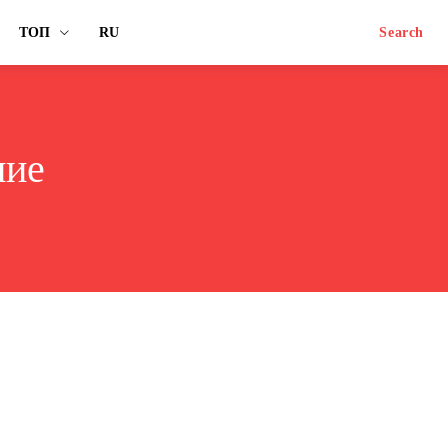
ТОП
RU
Search
ние