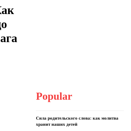
Как
до
мага
Popular
Сила родительского слова: как молитва
хранит наших детей