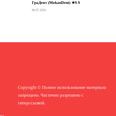
ГраДент (MokanDent) ★9.9
06.07.2026
Copyright © Полное использование материала
запрещено. Частично разрешено с
гиперссылкой.
ne