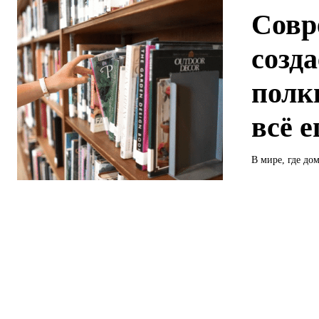
Совр
созда
полк
всё 
В мире, где до