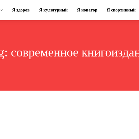
Я здоров
Я культурный
Я новатор
Я спортивный
g:
современное книгоизда