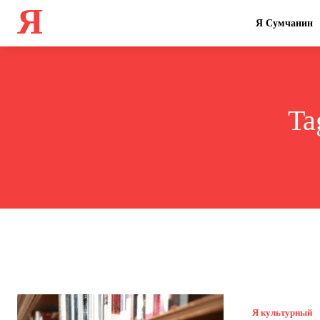
Я
Я Сумчанин
Ta
Я культурный