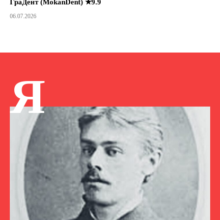
ГраДент (MokanDent) ★9.9
06.07.2026
Я