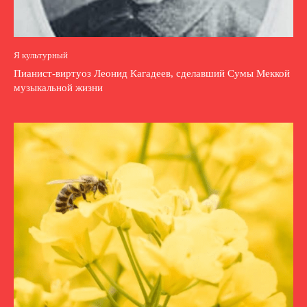
Я культурный
Пианист-виртуоз Леонид Кагадеев, сделавший Сумы Меккой
музыкальной жизни