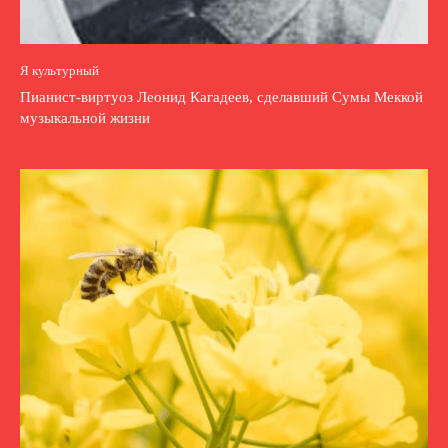
Я культурный
Пианист-виртуоз Леонид Кагадеев, сделавший Сумы Меккой
музыкальной жизни