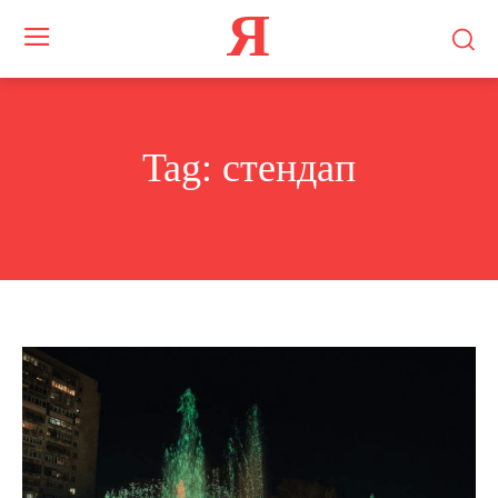
Я
Tag:
стендап