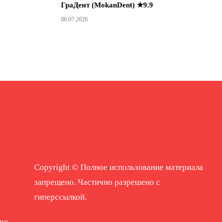
ГраДент (MokanDent) ★9.9
06.07.2026
Copyright © Полное использование материала
запрещено. Частично разрешено с
гиперссылкой.
ne