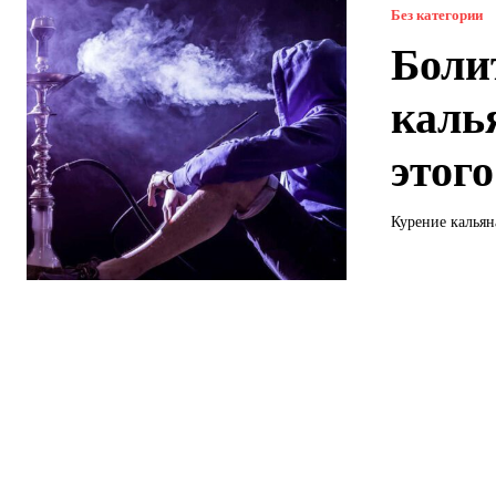
Без категории
Боли
каль
этог
Курение кальян