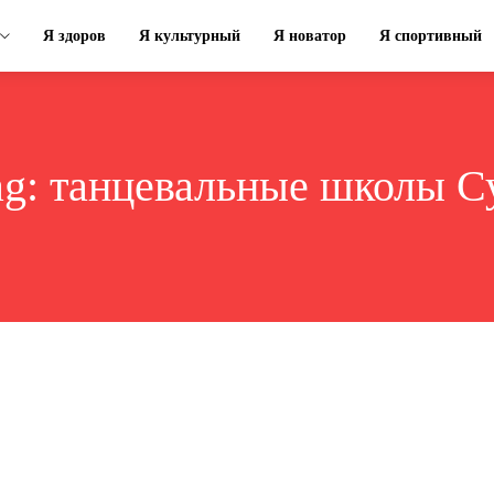
Я здоров
Я культурный
Я новатор
Я спортивный
ag:
танцевальные школы С