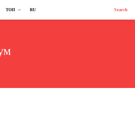
ТОП
RU
Search
ум