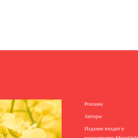
Реклама
Авторы
Издание входит в
медиагруппу
MistoOnli