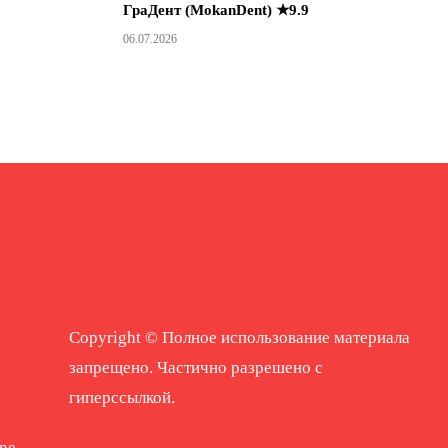
ГраДент (MokanDent) ★9.9
06.07.2026
Copyright © Полное использование материала
запрещено. Частично разрешено с
гиперссылкой.
ne