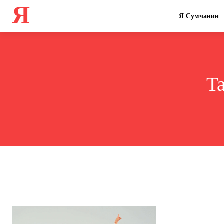
Я
Я Сумчанин
T