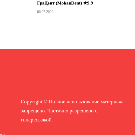
ГраДент (MokanDent) ★9.9
06.07.2026
Copyright © Полное использование материала
запрещено. Частично разрешено с
гиперссылкой.
ne