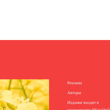
Реклама
Авторы
Издание входит в
медиагруппу
MistoOnli