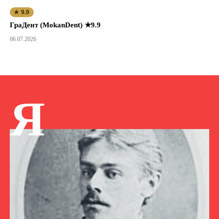
★ 9.9
ГраДент (MokanDent) ★9.9
06.07.2026
Я