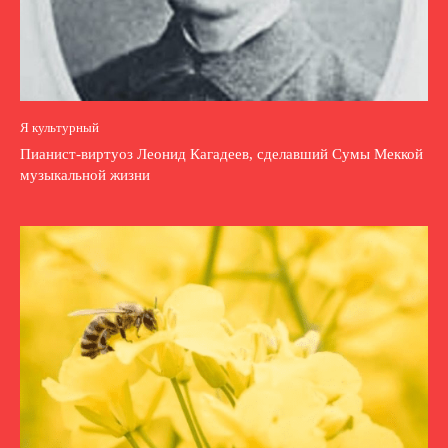
Я культурный
Пианист-виртуоз Леонид Кагадеев, сделавший Сумы Меккой
музыкальной жизни