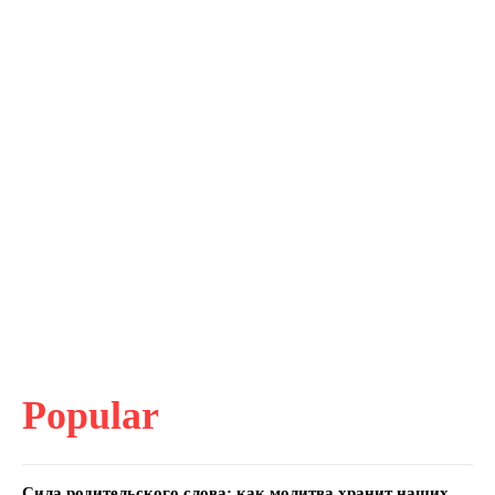
Popular
Сила родительского слова: как молитва хранит наших