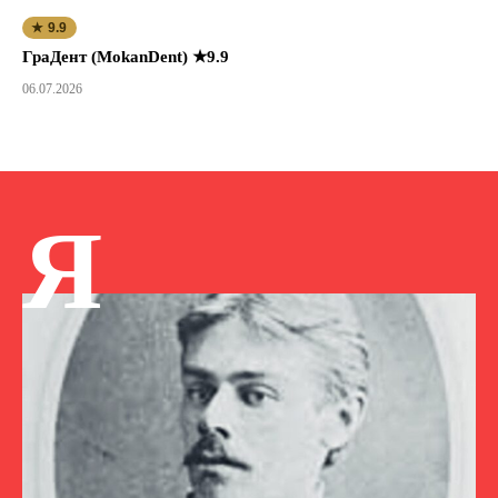
★ 9.9
ГраДент (MokanDent) ★9.9
06.07.2026
Я