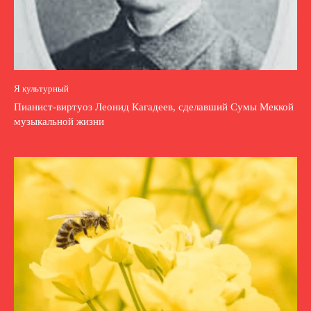
Я культурный
Пианист-виртуоз Леонид Кагадеев, сделавший Сумы Меккой
музыкальной жизни