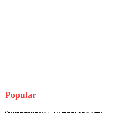
Popular
Сила родительского слова: как молитва хранит наших