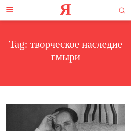
Я
Tag:
творческое наследие
гмыри