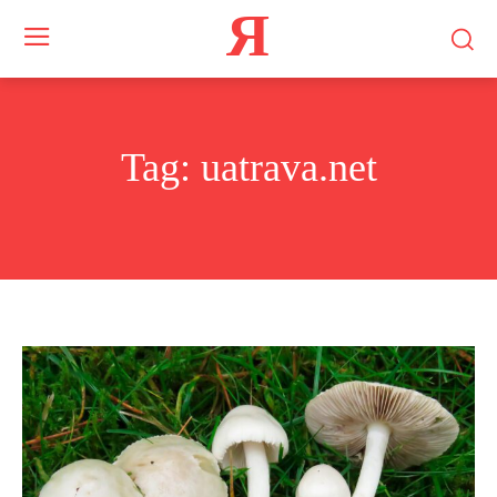
Я
Tag:
uatrava.net