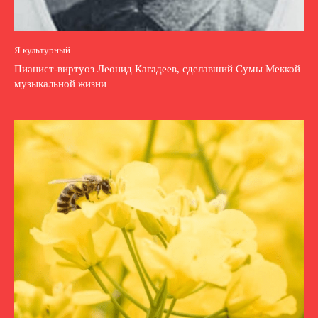
Я культурный
Пианист-виртуоз Леонид Кагадеев, сделавший Сумы Меккой
музыкальной жизни