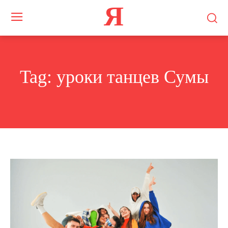
Я
Tag:
уроки танцев Сумы