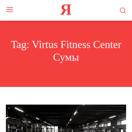
Я
Tag:
Virtus Fitness Center
Сумы