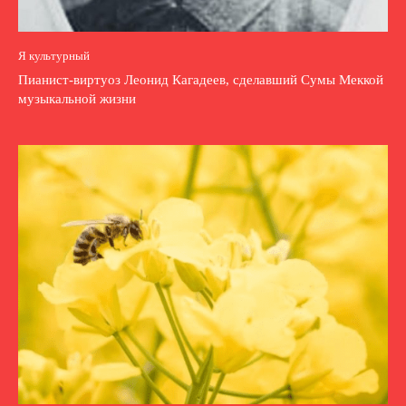
Я культурный
Пианист-виртуоз Леонид Кагадеев, сделавший Сумы Меккой
музыкальной жизни