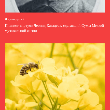
Я культурный
Пианист-виртуоз Леонид Кагадеев, сделавший Сумы Меккой
музыкальной жизни