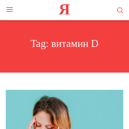
Я
Tag:
витамин D