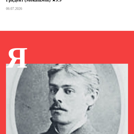
ГраДент (MokanDent) ★9.9
06.07.2026
Я