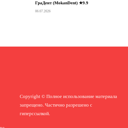
ГраДент (MokanDent) ★9.9
06.07.2026
Copyright © Полное использование материала
запрещено. Частично разрешено с
гиперссылкой.
ne