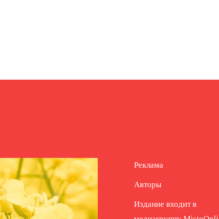
Реклама
Авторы
Издание входит в
медиагруппу
MistoOnli