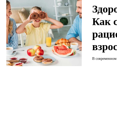
Здор
Как 
раци
взро
В современном 