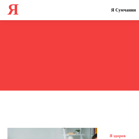
Я
Я Сумчанин
Я здоров