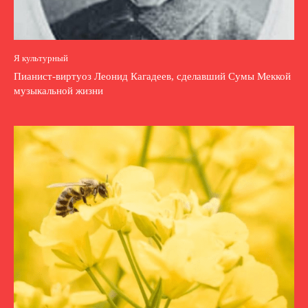
Я культурный
Пианист-виртуоз Леонид Кагадеев, сделавший Сумы Меккой
музыкальной жизни