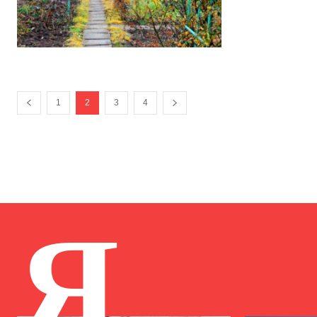
1
2
3
4
Я