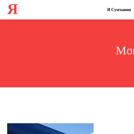
Я
Я Сумчанин
Mon