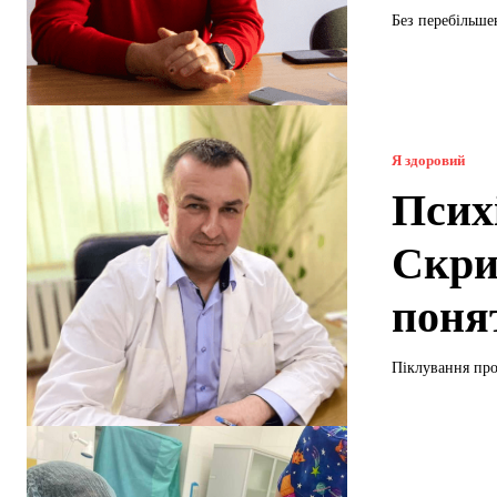
Без перебільшен
Я здоровий
Психі
Скри
поня
Піклування про