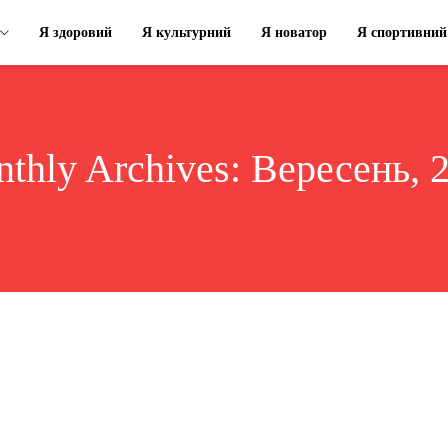
Я здоровий
Я культурний
Я новатор
Я спортивний
thly Archives: Вересень, 