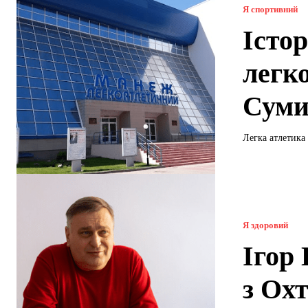
Я спортивний
Істо
легк
Сум
Легка атлетика 
Я здоровий
Ігор
з Ох