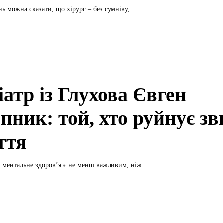
ь можна сказати, що хірург – без сумніву,...
атр із Глухова Євген
пник: той, хто руйнує зв
ття
 ментальне здоров’я є не менш важливим, ніж...