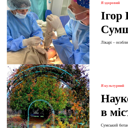
Я здоровий
Ігор
Сумщ
Лікарі – особл
Я культурний
Наук
в міс
Сумський ботан