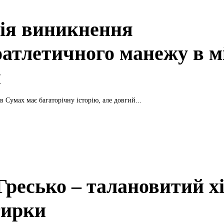
рія виникнення
оатлетичного манежу в мі
и
в Сумах має багаторічну історію, але довгий...
 Гресько – талановитий х
тирки