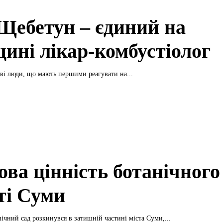
 Щебетун – єдиний на
ині лікар-комбустіолог
иві люди, що мають першими реагувати на...
ова цінність ботанічного
ті Суми
ічний сад розкинувся в затишній частині міста Суми,...