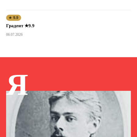
★ 9.9
Градент ★9.9
06.07.2026
Я