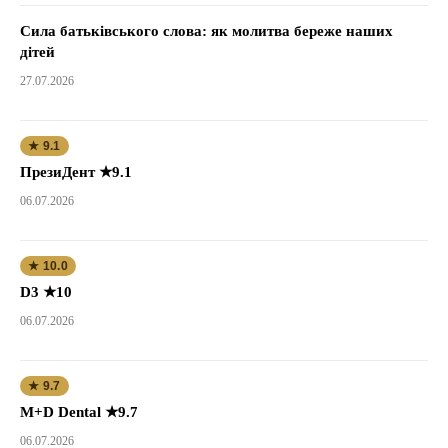
Сила батьківського слова: як молитва береже наших
дітей
27.07.2026
★ 9.1
ПрезиДент ★9.1
06.07.2026
★ 10.0
D3 ★10
06.07.2026
★ 9.7
M+D Dental ★9.7
06.07.2026