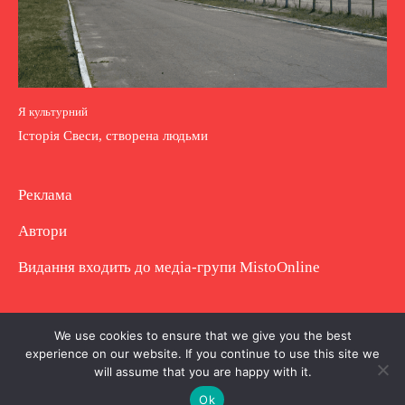
Я культурний
Історія Свеси, створена людьми
Реклама
Автори
Видання входить до медіа-групи
MistoOnline
Copyright © Повне використання матеріалу
We use cookies to ensure that we give you the best
experience on our website. If you continue to use this site we
заборонено. Частково можна з гіперпосиланням.
will assume that you are happy with it.
Ok