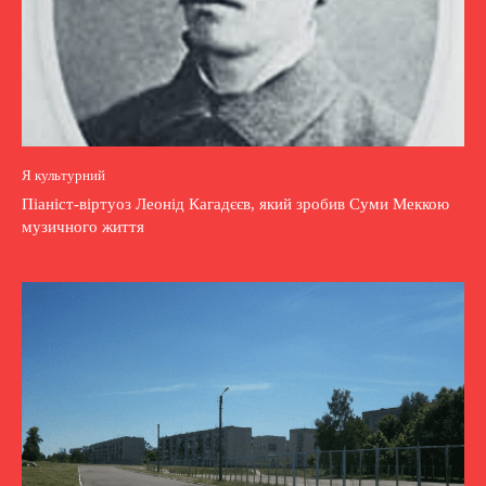
Я культурний
Піаніст-віртуоз Леонід Кагадєєв, який зробив Суми Меккою
музичного життя