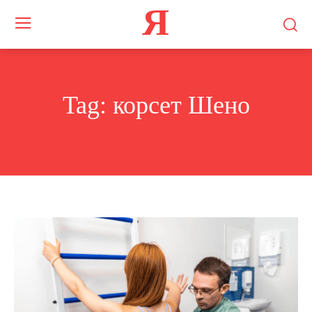
Я
Tag:
корсет Шено