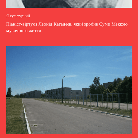
Я культурний
Піаніст-віртуоз Леонід Кагадєєв, який зробив Суми Меккою
музичного життя