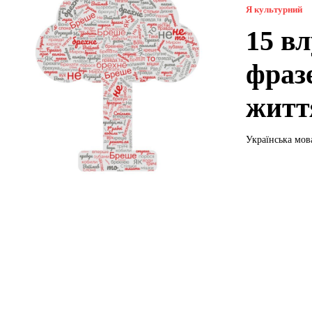
Я культурний
15 в
фразе
житт
Українська мов