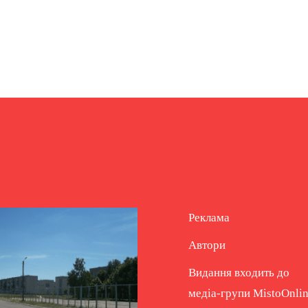
Реклама
Автори
Видання входить до
медіа-групи
MistoOnli