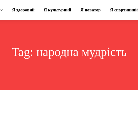
Я здоровий
Я культурний
Я новатор
Я спортивний
Tag:
народна мудрість