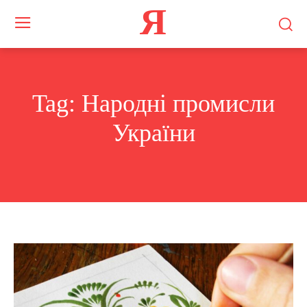
Я
Tag:
Народні промисли
України