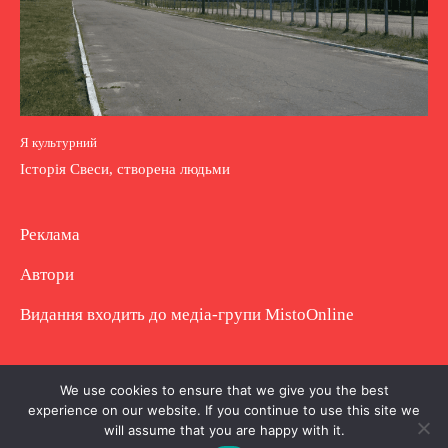
Я культурний
Історія Свеси, створена людьми
Реклама
Автори
Видання входить до медіа-групи
MistoOnline
Copyright © Повне використання матеріалу
We use cookies to ensure that we give you the best
experience on our website. If you continue to use this site we
заборонено. Частково можна з гіперпосиланням.
will assume that you are happy with it.