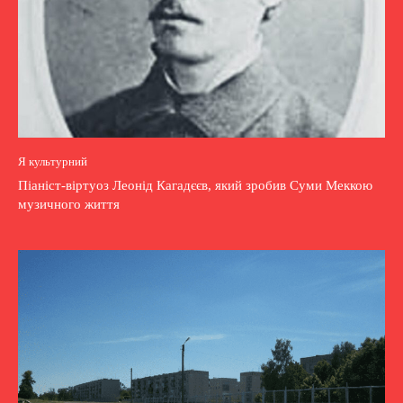
Я культурний
Піаніст-віртуоз Леонід Кагадєєв, який зробив Суми Меккою
музичного життя