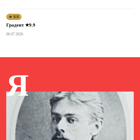
★ 9.9
Градент ★9.9
06.07.2026
Я