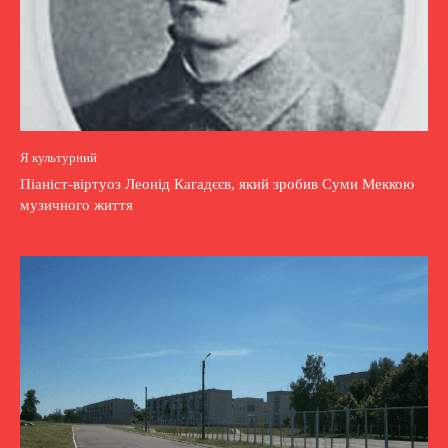
Я культурний
Піаніст-віртуоз Леонід Кагадєєв, який зробив Суми Меккою
музичного життя