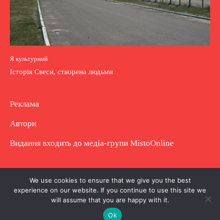
Я культурний
Історія Свеси, створена людьми
Реклама
Автори
Видання входить до медіа-групи
MistoOnline
Copyright © Повне використання матеріалу
We use cookies to ensure that we give you the best
experience on our website. If you continue to use this site we
заборонено. Частково можна з гіперпосиланням.
will assume that you are happy with it.
Ok