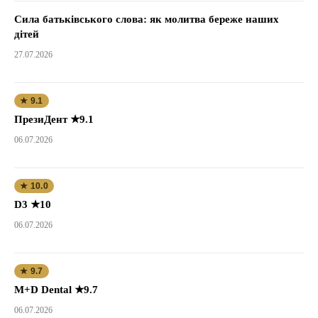
Сила батьківського слова: як молитва береже наших
дітей
27.07.2026
★ 9.1
ПрезиДент ★9.1
06.07.2026
★ 10.0
D3 ★10
06.07.2026
★ 9.7
M+D Dental ★9.7
06.07.2026