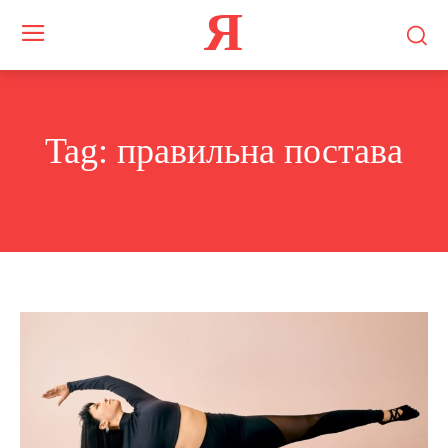
Я
Tag:
правильна постава