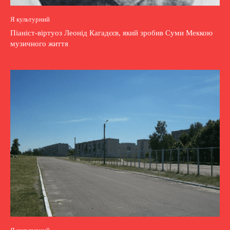
Я культурний
Піаніст-віртуоз Леонід Кагадєєв, який зробив Суми Меккою
музичного життя