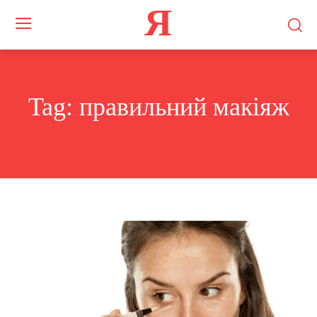
Я
Tag:
правильний макіяж