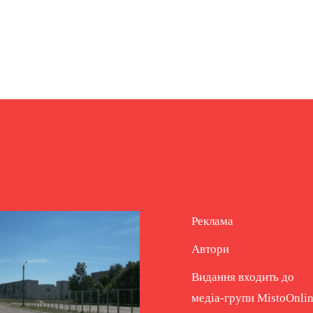
Реклама
Автори
Видання входить до
медіа-групи
MistoOnli