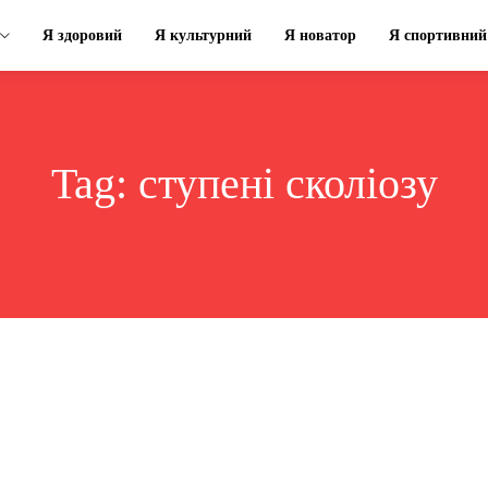
Я здоровий
Я культурний
Я новатор
Я спортивний
Tag:
ступені сколіозу