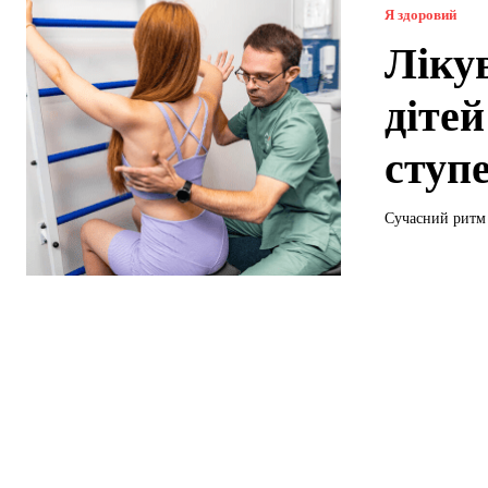
Я здоровий
Лікув
дітей
ступ
Сучасний ритм 