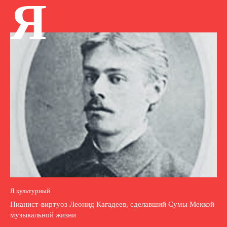
Я
Я культурный
Пианист-виртуоз Леонид Кагадеев, сделавший Сумы Меккой
музыкальной жизни