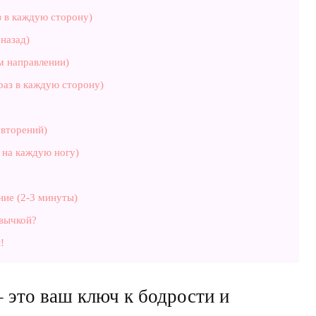
з в каждую сторону)
 назад)
м направлении)
раз в каждую сторону)
овторений)
з на каждую ногу)
ние (2-3 минуты)
ивычкой?
!
– это ваш ключ к бодрости и