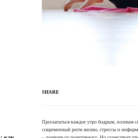
SHARE
Просыпаться каждое утро бодрым, полным сил
современный ритм жизни, стрессы и информа
: как
– далеким от позитивного. Но существует п