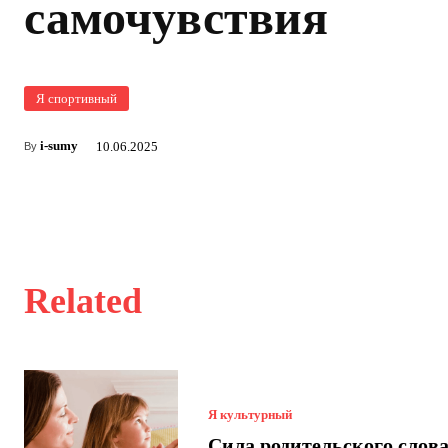
самочувствия
Я спортивный
i-sumy
10.06.2025
By
Related
Я культурный
Сила родительского слова