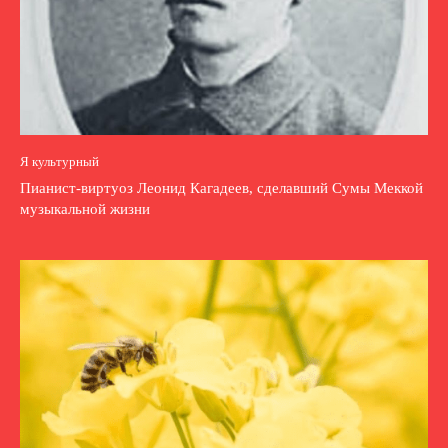
Я культурный
Пианист-виртуоз Леонид Кагадеев, сделавший Сумы Меккой
музыкальной жизни