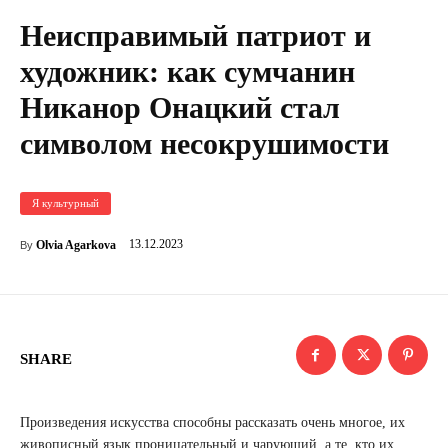
Неисправимый патриот и
художник: как сумчанин
Никанор Онацкий стал
символом несокрушимости
Я культурный
13.12.2023
Olvia Agarkova
By
SHARE
Произведения искусства способны рассказать очень многое, их
живописный язык проницательный и чарующий, а те, кто их