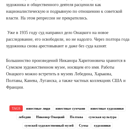
художника и общественного деятеля расценили как
националистическую и подрывную по отношению к советской
власти. На этом репрессии не прекратились.
Уже в 1935 году суд направил дело Онацкого на новое
расследование, его освободили, но не надолго. Через полтора года
художника снова арестовывают и даже без суда казнят.
Большинство произведений Никанора Харитоновича хранится в
Сумском художественном музее, носящем его имя. Работы
Онацкого можно встретить в музеях Лебедина, Харькова,
Полтавы, Канева, Луганска, а также частных коллекциях США и
Франции.
TAGS
известные люди
известные сумчани
известные художники
лебедин
Никонор Онацкий
Полтава
сумская культура
сумской художественный музей
Сумы
художники