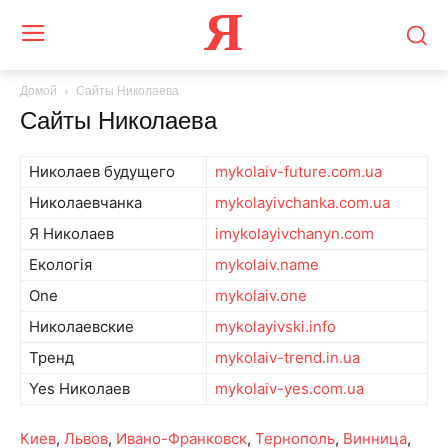
Я
Домой
Сайты Николаева
Сайты Николаева
Николаев будущего
mykolaiv-future.com.ua
Николаевчанка
mykolayivchanka.com.ua
Я Николаев
imykolayivchanyn.com
Екологія
mykolaiv.name
One
mykolaiv.one
Николаевские
mykolayivski.info
Тренд
mykolaiv-trend.in.ua
Yes Николаев
mykolaiv-yes.com.ua
Киев
,
Львов
,
Ивано-Франковск
,
Тернополь
,
Винница
,