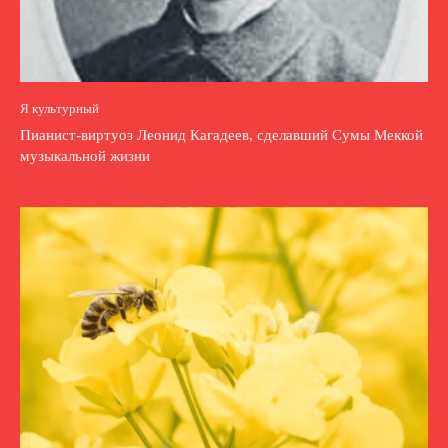
Я культурный
Пианист-виртуоз Леонид Кагадеев, сделавший Сумы Меккой
музыкальной жизни