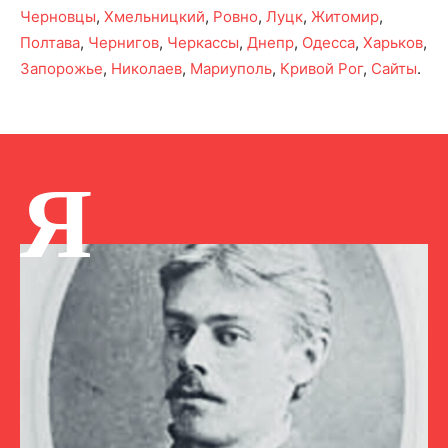
Черновцы
,
Хмельницкий
,
Ровно
,
Луцк
,
Житомир
,
Полтава
,
Чернигов
,
Черкассы
,
Днепр
,
Одесса
,
Харьков
,
Запорожье
,
Николаев
,
Мариуполь
,
Кривой Рог
,
Сайты
.
Я