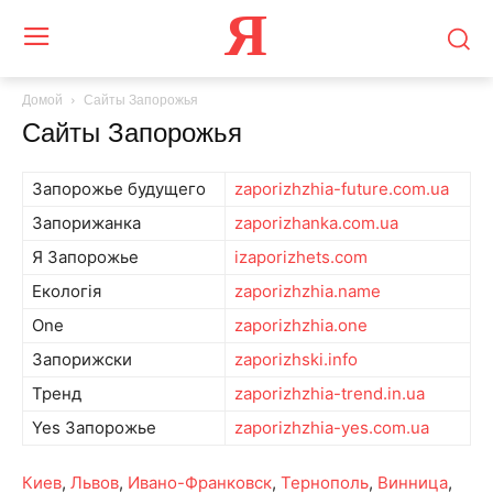
Я
Домой
Сайты Запорожья
Сайты Запорожья
Запорожье будущего
zaporizhzhia-future.com.ua
Запорижанка
zaporizhanka.com.ua
Я Запорожье
izaporizhets.com
Екологія
zaporizhzhia.name
One
zaporizhzhia.one
Запорижски
zaporizhski.info
Тренд
zaporizhzhia-trend.in.ua
Yes Запорожье
zaporizhzhia-yes.com.ua
Киев
,
Львов
,
Ивано-Франковск
,
Тернополь
,
Винница
,