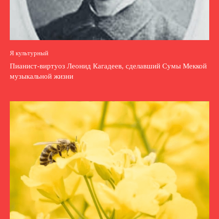
Я культурный
Пианист-виртуоз Леонид Кагадеев, сделавший Сумы Меккой
музыкальной жизни