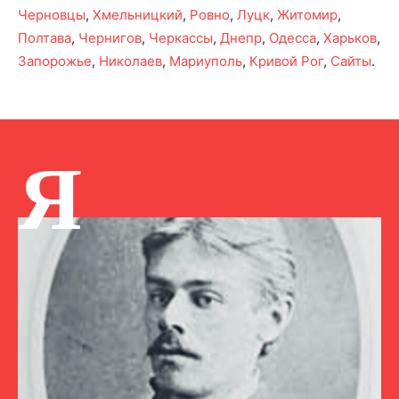
Черновцы
,
Хмельницкий
,
Ровно
,
Луцк
,
Житомир
,
Полтава
,
Чернигов
,
Черкассы
,
Днепр
,
Одесса
,
Харьков
,
Запорожье
,
Николаев
,
Мариуполь
,
Кривой Рог
,
Сайты
.
Я