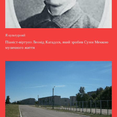
Я культурний
Піаніст-віртуоз Леонід Кагадєєв, який зробив Суми Меккою
музичного життя