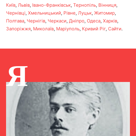
Київ
,
Львів
,
Івано-Франківськ
,
Тернопіль
,
Вінниця
,
Чернівці
,
Хмельницький
,
Рівне
,
Луцьк
,
Житомир
,
Полтава
,
Чернігів
,
Черкаси
,
Дніпро
,
Одеса
,
Харків
,
Запоріжжя
,
Миколаїв
,
Маріуполь
,
Кривий Ріг
,
Сайти
.
Я