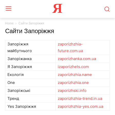
Я
Home
Сайти Запоріжжя
Сайти Запоріжжя
Запоріжжя
zaporizhzhia-
майбутнього
future.com.ua
Запоріжанка
zaporizhanka.com.ua
Я Запоріжжя
izaporizhets.com
Екологія
zaporizhzhia.name
One
zaporizhzhia.one
Запоріжські
zaporizhski.info
Тренд
zaporizhzhia-trend.in.ua
Yes Запоріжжя
zaporizhzhia-yes.com.ua