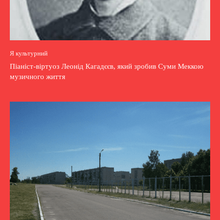
Я культурний
Піаніст-віртуоз Леонід Кагадєєв, який зробив Суми Меккою
музичного життя