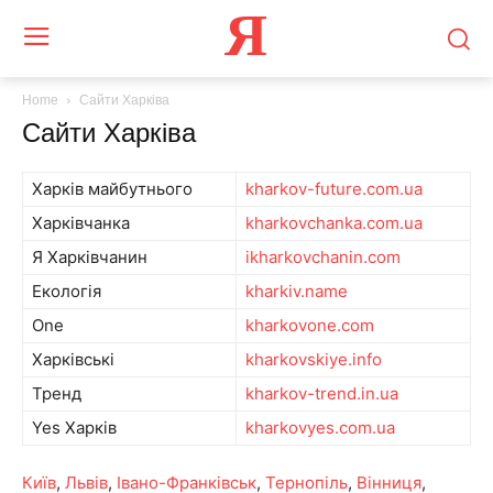
Я
Home
Сайти Харківа
Сайти Харківа
Харків майбутнього
kharkov-future.com.ua
Харківчанка
kharkovchanka.com.ua
Я Харківчанин
ikharkovchanin.com
Екологія
kharkiv.name
One
kharkovone.com
Харківські
kharkovskiye.info
Тренд
kharkov-trend.in.ua
Yes Харків
kharkovyes.com.ua
Київ
,
Львів
,
Івано-Франківськ
,
Тернопіль
,
Вінниця
,