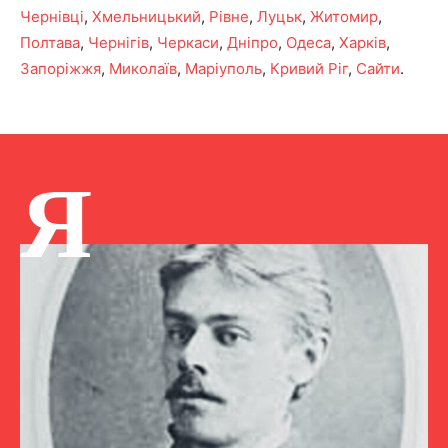
Чернівці
,
Хмельницький
,
Рівне
,
Луцьк
,
Житомир
,
Полтава
,
Чернігів
,
Черкаси
,
Дніпро
,
Одеса
,
Харків
,
Запоріжжя
,
Миколаїв
,
Маріуполь
,
Кривий Ріг
,
Сайти
.
Я