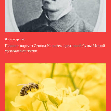
Я культурный
Пианист-виртуоз Леонид Кагадеев, сделавший Сумы Меккой
музыкальной жизни