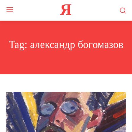
Я
Tag:
александр богомазов