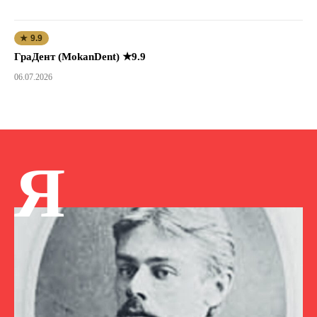
★ 9.9
ГраДент (MokanDent) ★9.9
06.07.2026
Я