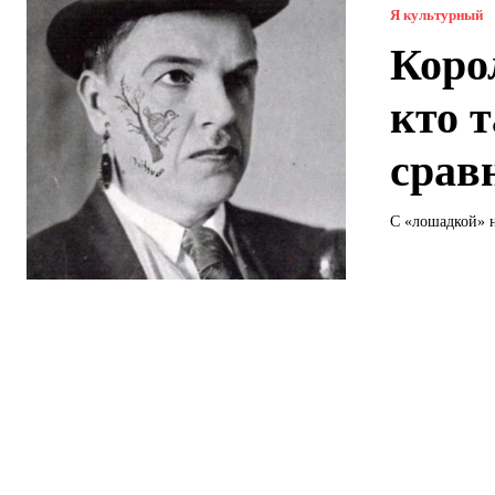
Я культурный
Коро
кто 
срав
С «лошадкой» н