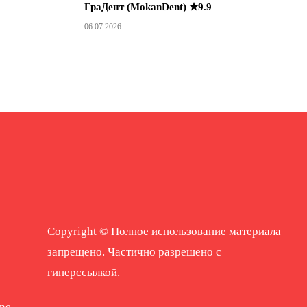
ГраДент (MokanDent) ★9.9
06.07.2026
Copyright © Полное использование материала
запрещено. Частично разрешено с
гиперссылкой.
ne