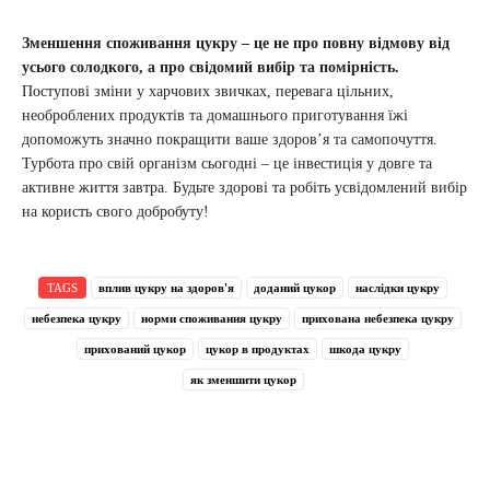
Зменшення споживання цукру – це не про повну відмову від
усього солодкого, а про свідомий вибір та помірність.
Поступові зміни у харчових звичках, перевага цільних,
необроблених продуктів та домашнього приготування їжі
допоможуть значно покращити ваше здоров’я та самопочуття.
Турбота про свій організм сьогодні – це інвестиція у довге та
активне життя завтра. Будьте здорові та робіть усвідомлений вибір
на користь свого добробуту!
TAGS
вплив цукру на здоров'я
доданий цукор
наслідки цукру
небезпека цукру
норми споживання цукру
прихована небезпека цукру
прихований цукор
цукор в продуктах
шкода цукру
як зменшити цукор