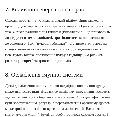
7. Коливання енергії та настрою
Солодкі продукти викликають різкий підйом рівня глюкози в
крові, що дає короткочасний приплив енергії. Однак за цим слідує
таке ж різке падіння рівня глюкози (гіпоглікемія), що призводить
до відчуття
втоми, слабкості, дратівливості
та посилення тяги
до солодкого. Такі “цукрові гойдалки” негативно впливають на
продуктивність та загальне самопочуття. Дослідження також
пов’язують високе споживання цукру з підвищеним ризиком
розвитку
депресії
та тривожних розладів.
8. Ослаблення імунної системи
Деякі дослідження показують, що надмірне споживання цукру
може тимчасово пригнічувати функцію імунних клітин, зокрема,
здатність лейкоцитів боротися з бактеріями. Хоча цей ефект може
бути короткочасним, регулярне перевантаження організму цукром
може зробити його більш вразливим до інфекцій. Важливо
підтримувати міцний імунітет, особливо перед сезоном застуд, і