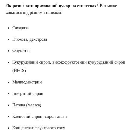
Як розпізнати прихований цукор на етикетках?
Він може
ховатися під різними назвами:
Сахароза
Глюкоза, декстроза
Фруктоза
Кукурудзяний сироп, високофруктозний кукурудзяний сироп
(HFCS)
Мальтодекстрин
Інвертний сироп
Патока (меляса)
Кленовий сироп, сироп агави
Концентрат фруктового соку