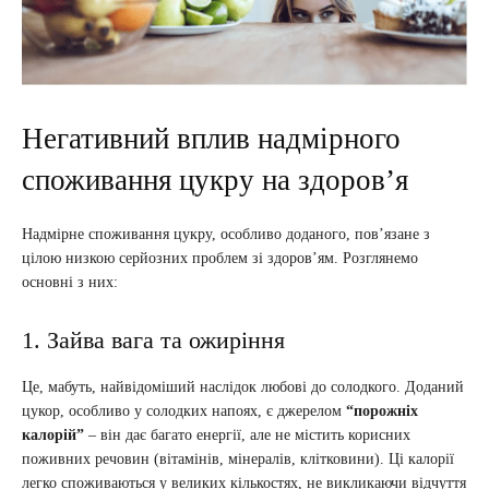
Негативний вплив надмірного
споживання цукру на здоров’я
Надмірне споживання цукру, особливо доданого, пов’язане з
цілою низкою серйозних проблем зі здоров’ям. Розглянемо
основні з них:
1. Зайва вага та ожиріння
Це, мабуть, найвідоміший наслідок любові до солодкого. Доданий
цукор, особливо у солодких напоях, є джерелом
“порожніх
калорій”
– він дає багато енергії, але не містить корисних
поживних речовин (вітамінів, мінералів, клітковини). Ці калорії
легко споживаються у великих кількостях, не викликаючи відчуття