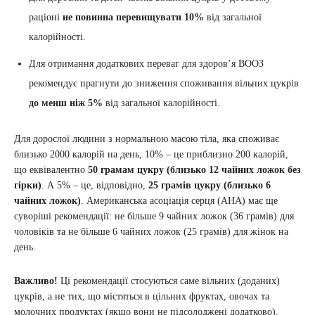
раціоні
не повинна перевищувати 10%
від загальної
калорійності.
Для отримання додаткових переваг для здоров’я ВООЗ
рекомендує прагнути до зниження споживання вільних цукрів
до менш ніж 5%
від загальної калорійності.
Для дорослої людини з нормальною масою тіла, яка споживає
близько 2000 калорій на день, 10% – це приблизно 200 калорій,
що еквівалентно
50 грамам цукру (близько 12 чайних ложок без
гірки)
. А 5% – це, відповідно,
25 грамів цукру (близько 6
чайних ложок)
. Американська асоціація серця (AHA) має ще
суворіші рекомендації: не більше 9 чайних ложок (36 грамів) для
чоловіків та не більше 6 чайних ложок (25 грамів) для жінок на
день.
Важливо!
Ці рекомендації стосуються саме вільних (доданих)
цукрів, а не тих, що містяться в цільних фруктах, овочах та
молочних продуктах (якщо вони не підсолоджені додатково).