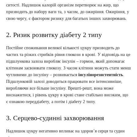
ситості. Надлишок калорій організм перетворює на жир, що
призводить до набору ваги та, з часом, до ожиріння. Ожиріння, у
свою чергу, є фактором ризику для багатьох інших захворювань.
2. Ризик розвитку діабету 2 типу
Постійне споживання великої кількості цукру призводить до
частих та різких стрибків рівня глюкози в крові. У відповідь на це
підшлункова залоза виробляє інсулін – гормон, який допомагає
клітинам засвоювати глюкозу. З часом клітини можуть стати менш
чутливими до інсуліну – розвивається
інсулінорезистентність
.
Підшлунковій залозі доводиться працювати все інтенсивніше,
виробляючи все більше інсуліну. Врешті-решт, вона може
виснажитися, і рівень цукру в крові стане стабільно високим, що
є ознакою переддіабету, а потім і діабету 2 типу.
3. Серцево-судинні захворювання
Надлишок цукру негативно впливає на здоров’я серця та судин