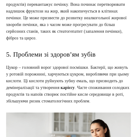
продуктів) перевантажує печінку. Вона починає перетворювати
надлишок фруктози на жир, який накопичується в клітинах
печінки. Це може призвести до розвитку неалкогольної жирової
хвороби печінки, яка з часом може прогресувати до більш
серйозних станів, таких як стеатогепатит (запалення печінки),
фіброз та цироз.
5. Проблеми зі здоров’ям зубів
Цукор – головний ворог здорової посмішки. Бактерії, що живуть
у ротовій порожнині, харчуються цукром, виробляючи при цьому
кислоти. Ці кислоти руйнують зубну емаль, що призводить до
демінералізації та утворення
карієсу
. Часте споживання солодких
продуктів та напоїв створює постійне кисле середовище в роті,
збільшуючи ризик стоматологічних проблем.