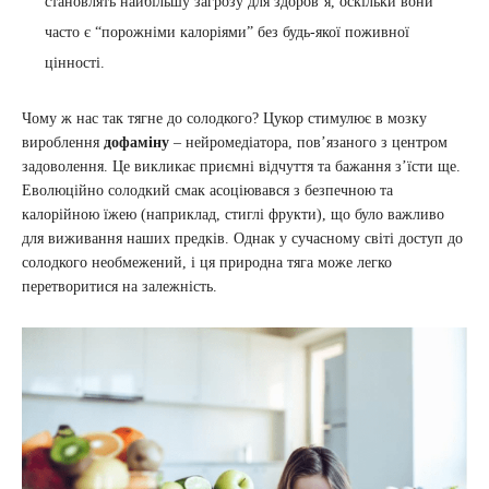
становлять найбільшу загрозу для здоров’я, оскільки вони
часто є “порожніми калоріями” без будь-якої поживної
цінності.
Чому ж нас так тягне до солодкого? Цукор стимулює в мозку
вироблення
дофаміну
– нейромедіатора, пов’язаного з центром
задоволення. Це викликає приємні відчуття та бажання з’їсти ще.
Еволюційно солодкий смак асоціювався з безпечною та
калорійною їжею (наприклад, стиглі фрукти), що було важливо
для виживання наших предків. Однак у сучасному світі доступ до
солодкого необмежений, і ця природна тяга може легко
перетворитися на залежність.