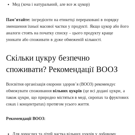
Мед (хоча і натуральний, але все ж цукор)
Пам’ятайте:
інгредієнти на етикетці перераховані в порядку
зменшення їхньої масової частки у продукті. Якщо цукор або його
аналоги стоять на початку списку – цього продукту краще
уникати або споживати в дуже обмеженій кількості.
Скільки цукру безпечно
споживати? Рекомендації ВООЗ
Всесвітня організація охорони здоров’я (ВООЗ) рекомендує
обмежувати споживання
вільних цукрів
(це всі додані цукри, а
також цукри, що природно містяться в меді, сиропах та фруктових
соках і концентратах) протягом усього життя.
Рекомендації ВООЗ:
Для дорослих та дітей частка вільних цукрів у добовому