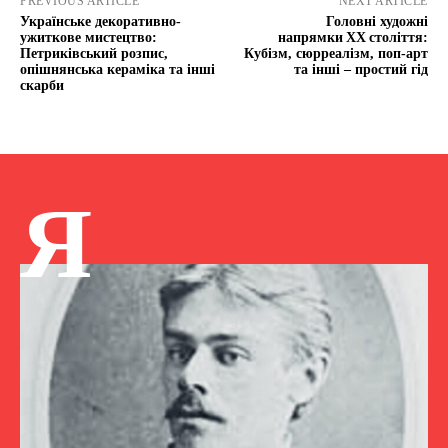
PREVIOUS ARTICLE
NEXT ARTICLE
Українське декоративно-
Головні художні
ужиткове мистецтво:
напрямки ХХ століття:
Петриківський розпис,
Кубізм, сюрреалізм, поп‑арт
опішнянська кераміка та інші
та інші – простий гід
скарби
Я