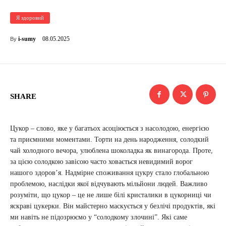
Я здоровий
08.05.2025
i-sumy
By
SHARE
Цукор – слово, яке у багатьох асоціюється з насолодою, енергією
та приємними моментами. Торти на день народження, солодкий
чай холодного вечора, улюблена шоколадка як винагорода. Проте,
за цією солодкою завісою часто ховається невидимий ворог
нашого здоров’я. Надмірне споживання цукру стало глобальною
проблемою, наслідки якої відчувають мільйони людей. Важливо
розуміти, що цукор – це не лише білі кристалики в цукорниці чи
яскраві цукерки. Він майстерно маскується у безлічі продуктів, які
ми навіть не підозрюємо у “солодкому злочині”. Які саме