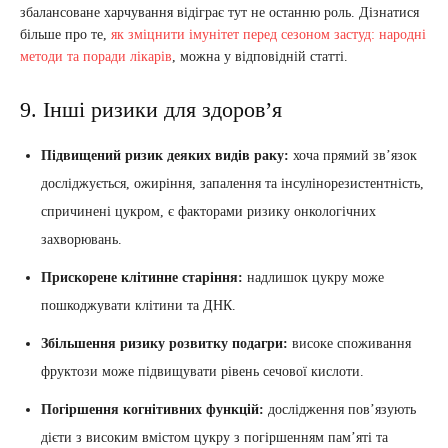
збалансоване харчування відіграє тут не останню роль. Дізнатися
більше про те,
як зміцнити імунітет перед сезоном застуд: народні
методи та поради лікарів
, можна у відповідній статті.
9. Інші ризики для здоров’я
Підвищений ризик деяких видів раку:
хоча прямий зв’язок
досліджується, ожиріння, запалення та інсулінорезистентність,
спричинені цукром, є факторами ризику онкологічних
захворювань.
Прискорене клітинне старіння:
надлишок цукру може
пошкоджувати клітини та ДНК.
Збільшення ризику розвитку подагри:
високе споживання
фруктози може підвищувати рівень сечової кислоти.
Погіршення когнітивних функцій:
дослідження пов’язують
дієти з високим вмістом цукру з погіршенням пам’яті та