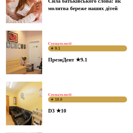
Сила батьківського слова: як
молитва береже наших дітей
Стоматології
★ 9.1
ПрезиДент ★9.1
Стоматології
★ 10.0
D3 ★10