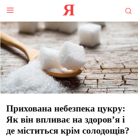
Я
Прихована небезпека цукру:
Як він впливає на здоров’я і
де міститься крім солодощів?