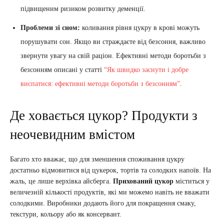
підвищеним ризиком розвитку деменції.
Проблеми зі сном:
коливання рівня цукру в крові можуть
порушувати сон. Якщо ви страждаєте від безсоння, важливо
звернути увагу на свій раціон. Ефективні методи боротьби з
безсонням описані у статті
“Як швидко заснути і добре
виспатися: ефективні методи боротьби з безсонням”
.
Де ховається цукор? Продукти з
неочевидним вмістом
Багато хто вважає, що для зменшення споживання цукру
достатньо відмовитися від цукерок, тортів та солодких напоїв. На
жаль, це лише верхівка айсберга.
Прихований цукор
міститься у
величезній кількості продуктів, які ми можемо навіть не вважати
солодкими. Виробники додають його для покращення смаку,
текстури, кольору або як консервант.