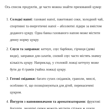
Ось список продуктів, де часто можна знайти прихований цукор:
Солодкі напої:
газовані напої, пакетовані соки, холодний чай,
спортивні та енергетичні напої – абсолютні лідери за вмістом
доданого цукру. Одна банка газованого напою може містити
денну норму цукру.
Соуси та заправки:
кетчуп, соус барбекю, гірчиця (деякі
види), заправки для салатів, соєвий соус часто містять значну
кількість цукру. Наприклад, у столовій ложці кетчупу може
бути до 4 грамів (чайна ложка) цукру.
Готові сніданки:
багато сухих сніданків, граноли, мюслі,
особливо ті, що позиціонуються для дітей, перенасичені
цукром.
Йогурти з наповнювачами та ароматизаторами:
фруктові
йогурти, десертні сирки можуть містити стільки ж цукру,