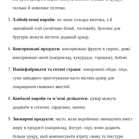
скільки й невелике тістечко.
Хлібобулочні вироби:
не лише солодка випічка, а й
звичайний хліб (особливо білий, тостовий), булочки для
бургерів можуть містити доданий цукор.
Консервовані продукти:
консервовані фрукти в сиропі, деякі
консервовані овочі (наприклад, кукурудза, горошок), бобові.
Напівфабрикати та готові страви:
заморожені обіди, піца,
супи швидкого приготування часто містять цукор для
покращення смакових якостей.
Ковбасні вироби та м’ясні делікатеси:
цукор можуть
додавати в сосиски, сардельки, шинку.
Знежирені продукти:
часто, коли виробники зменшують вміст
жиру в продукті (наприклад, йогурт, сир), вони додають
більше цукру, щоб компенсувати втрату смаку та текстури.