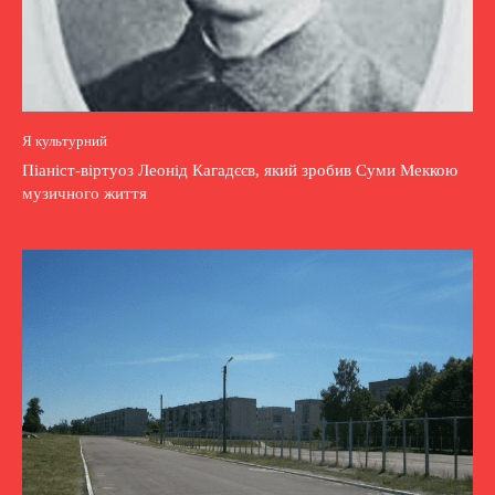
Я культурний
Піаніст-віртуоз Леонід Кагадєєв, який зробив Суми Меккою
музичного життя