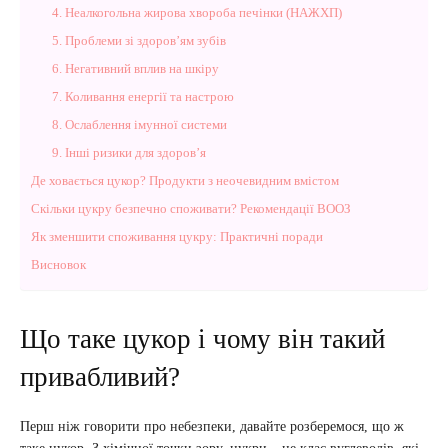
4. Неалкогольна жирова хвороба печінки (НАЖХП)
5. Проблеми зі здоров’ям зубів
6. Негативний вплив на шкіру
7. Коливання енергії та настрою
8. Ослаблення імунної системи
9. Інші ризики для здоров’я
Де ховається цукор? Продукти з неочевидним вмістом
Скільки цукру безпечно споживати? Рекомендації ВООЗ
Як зменшити споживання цукру: Практичні поради
Висновок
Що таке цукор і чому він такий
привабливий?
Перш ніж говорити про небезпеки, давайте розберемося, що ж