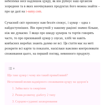
небезпеки несе надлишок цукру, як він руйнує наш організм
зсередини та в яких неочікуваних продуктах його можна знайти –
про це далі на
i-sumy.com
.
Сучасний світ пропонує нам безліч спокус, і цукор – одна з
найдоступніших. Він присутній у нашому раціоні значно більше,
ніж ми думаємо. І якщо про шкоду цукерок та тортів говорять
часто, то про прихований цукор у соусах, хлібі чи навіть
ковбасних виробах знають далеко не всі. Ця стаття має на меті
розкрити всі карти та показати, наскільки важливо контролювати
споживання цього, на перший погляд, невинного продукту.
Що таке цукор і чому він такий привабливий?
Негативний вплив надмірного споживання цукру на здоров’я
1. Зайва вага та ожиріння
2. Ризик розвитку діабету 2 типу
3. Серцево-судинні захворювання