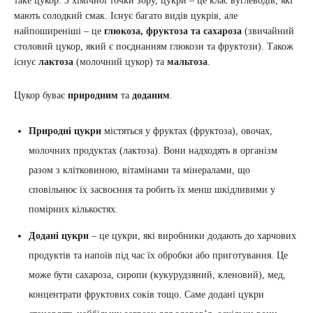
таке цукор. З хімічної точки зору, цукри – це клас вуглеводів, які
мають солодкий смак. Існує багато видів цукрів, але
найпоширеніші – це
глюкоза, фруктоза та сахароза
(звичайний
столовий цукор, який є поєднанням глюкози та фруктози). Також
існує
лактоза
(молочний цукор) та
мальтоза
.
Цукор буває
природним
та
доданим
.
Природні цукри
містяться у фруктах (фруктоза), овочах,
молочних продуктах (лактоза). Вони надходять в організм
разом з клітковиною, вітамінами та мінералами, що
сповільнює їх засвоєння та робить їх менш шкідливими у
помірних кількостях.
Додані цукри
– це цукри, які виробники додають до харчових
продуктів та напоїв під час їх обробки або приготування. Це
може бути сахароза, сиропи (кукурудзяний, кленовий), мед,
концентрати фруктових соків тощо. Саме додані цукри