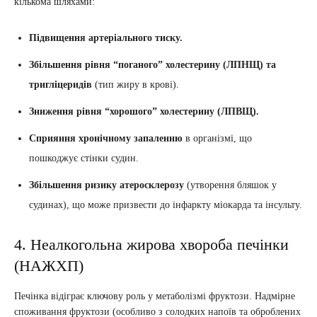
кількома шляхами:
Підвищення артеріального тиску.
Збільшення рівня “поганого” холестерину (ЛПНЩ) та
тригліцеридів
(тип жиру в крові).
Зниження рівня “хорошого” холестерину (ЛПВЩ).
Сприяння хронічному запаленню
в організмі, що
пошкоджує стінки судин.
Збільшення ризику атеросклерозу
(утворення бляшок у
судинах), що може призвести до інфаркту міокарда та інсульту.
4. Неалкогольна жирова хвороба печінки
(НАЖХП)
Печінка відіграє ключову роль у метаболізмі фруктози. Надмірне
споживання фруктози (особливо з солодких напоїв та оброблених