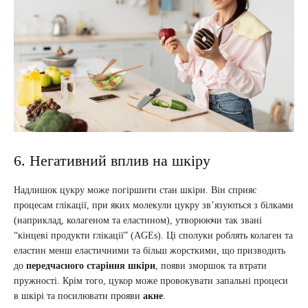
6. Негативний вплив на шкіру
Надлишок цукру може погіршити стан шкіри. Він сприяє
процесам глікації, при яких молекули цукру зв’язуються з білками
(наприклад, колагеном та еластином), утворюючи так звані
“кінцеві продукти глікації” (AGEs). Ці сполуки роблять колаген та
еластин менш еластичними та більш жорсткими, що призводить
до
передчасного старіння шкіри
, появи зморшок та втрати
пружності. Крім того, цукор може провокувати запальні процеси
в шкірі та посилювати прояви
акне
.