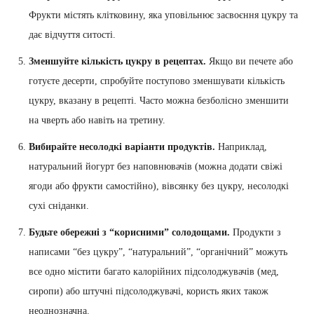
Фрукти містять клітковину, яка уповільнює засвоєння цукру та
дає відчуття ситості.
Зменшуйте кількість цукру в рецептах.
Якщо ви печете або
готуєте десерти, спробуйте поступово зменшувати кількість
цукру, вказану в рецепті. Часто можна безболісно зменшити
на чверть або навіть на третину.
Вибирайте несолодкі варіанти продуктів.
Наприклад,
натуральний йогурт без наповнювачів (можна додати свіжі
ягоди або фрукти самостійно), вівсянку без цукру, несолодкі
сухі сніданки.
Будьте обережні з “корисними” солодощами.
Продукти з
написами “без цукру”, “натуральний”, “органічний” можуть
все одно містити багато калорійних підсолоджувачів (мед,
сиропи) або штучні підсолоджувачі, користь яких також
неоднозначна.