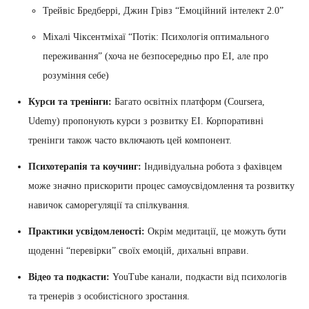
Трейвіс Бредберрі, Джин Грівз “Емоційний інтелект 2.0”
Міхалі Чіксентміхаї “Потік: Психологія оптимального
переживання” (хоча не безпосередньо про ЕІ, але про
розуміння себе)
Курси та тренінги:
Багато освітніх платформ (Coursera,
Udemy) пропонують курси з розвитку ЕІ. Корпоративні
тренінги також часто включають цей компонент.
Психотерапія та коучинг:
Індивідуальна робота з фахівцем
може значно прискорити процес самоусвідомлення та розвитку
навичок саморегуляції та спілкування.
Практики усвідомленості:
Окрім медитації, це можуть бути
щоденні “перевірки” своїх емоцій, дихальні вправи.
Відео та подкасти:
YouTube канали, подкасти від психологів
та тренерів з особистісного зростання.