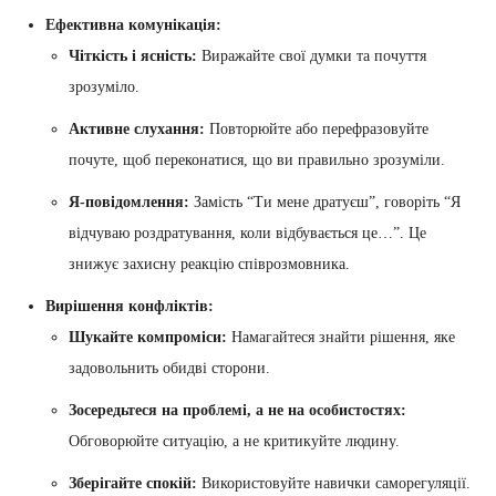
Ефективна комунікація:
Чіткість і ясність:
Виражайте свої думки та почуття
зрозуміло.
Активне слухання:
Повторюйте або перефразовуйте
почуте, щоб переконатися, що ви правильно зрозуміли.
Я-повідомлення:
Замість “Ти мене дратуєш”, говоріть “Я
відчуваю роздратування, коли відбувається це…”. Це
знижує захисну реакцію співрозмовника.
Вирішення конфліктів:
Шукайте компроміси:
Намагайтеся знайти рішення, яке
задовольнить обидві сторони.
Зосередьтеся на проблемі, а не на особистостях:
Обговорюйте ситуацію, а не критикуйте людину.
Зберігайте спокій:
Використовуйте навички саморегуляції.