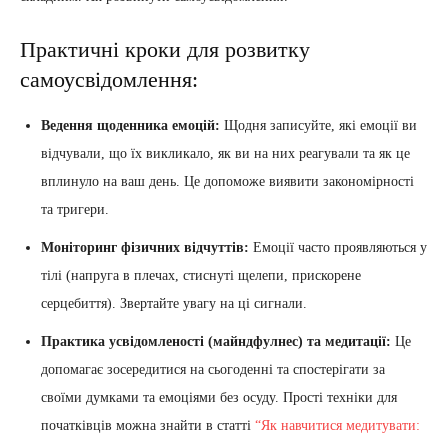
Практичні кроки для розвитку
самоусвідомлення:
Ведення щоденника емоцій:
Щодня записуйте, які емоції ви
відчували, що їх викликало, як ви на них реагували та як це
вплинуло на ваш день. Це допоможе виявити закономірності
та тригери.
Моніторинг фізичних відчуттів:
Емоції часто проявляються у
тілі (напруга в плечах, стиснуті щелепи, прискорене
серцебиття). Звертайте увагу на ці сигнали.
Практика усвідомленості (майндфулнес) та медитації:
Це
допомагає зосередитися на сьогоденні та спостерігати за
своїми думками та емоціями без осуду. Прості техніки для
початківців можна знайти в статті
“Як навчитися медитувати: