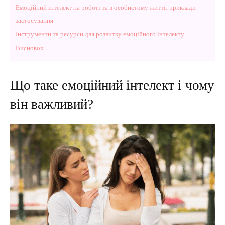
Емоційний інтелект на роботі та в особистому житті: приклади
застосування
Інструменти та ресурси для розвитку емоційного інтелекту
Висновок
Що таке емоційний інтелект і чому
він важливий?