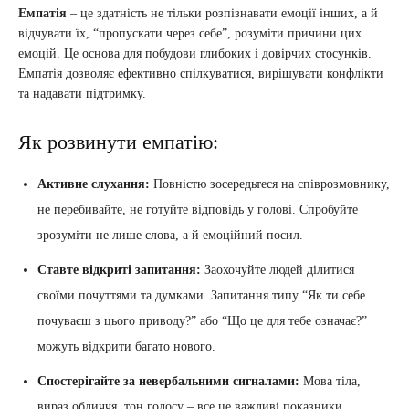
Емпатія
– це здатність не тільки розпізнавати емоції інших, а й
відчувати їх, “пропускати через себе”, розуміти причини цих
емоцій. Це основа для побудови глибоких і довірчих стосунків.
Емпатія дозволяє ефективно спілкуватися, вирішувати конфлікти
та надавати підтримку.
Як розвинути емпатію:
Активне слухання:
Повністю зосередьтеся на співрозмовнику,
не перебивайте, не готуйте відповідь у голові. Спробуйте
зрозуміти не лише слова, а й емоційний посил.
Ставте відкриті запитання:
Заохочуйте людей ділитися
своїми почуттями та думками. Запитання типу “Як ти себе
почуваєш з цього приводу?” або “Що це для тебе означає?”
можуть відкрити багато нового.
Спостерігайте за невербальними сигналами:
Мова тіла,
вираз обличчя, тон голосу – все це важливі показники