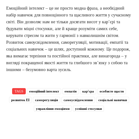
Емоційний інтелект – це не просто модна фраза, а необхідний
набір навичок для повноцінного та щасливого життя у сучасному
світі. Він дозволяє нам не тільки досягати висот у кар’єрі та
будувати міцні стосунки, але й краще розуміти самих себе,
керувати стресом та жити у гармонії з навколишнім світом.
Розвиток самоусвідомлення, саморегуляції, мотивації, емпатії та
соціальних навичок – це шлях, доступний кожному. Це подорож,
яка вимагає терпіння та постійної практики, але винагорода – у
вигляді покращеної якості життя та глибшого зв’язку з собою та
іншими – безумовно варта зусиль.
TAGS
емоційний інтелект
емпатія
кар'єра
особисте щастя
розвиток ЕІ
саморегуляція
самоусвідомлення
соціальні навички
управління емоціями
успішні стосунки