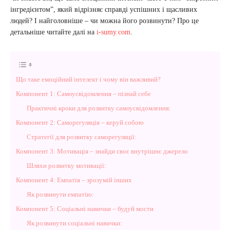
інгредієнтом”, який відрізняє справді успішних і щасливих
людей? І найголовніше – чи можна його розвинути? Про це
детальніше читайте далі на
i-sumy.com
.
Що таке емоційний інтелект і чому він важливий?
Компонент 1: Самоусвідомлення – пізнай себе
Практичні кроки для розвитку самоусвідомлення:
Компонент 2: Саморегуляція – керуй собою
Стратегії для розвитку саморегуляції:
Компонент 3: Мотивація – знайди своє внутрішнє джерело
Шляхи розвитку мотивації:
Компонент 4: Емпатія – зрозумій інших
Як розвинути емпатію:
Компонент 5: Соціальні навички – будуй мости
Як розвинути соціальні навички: