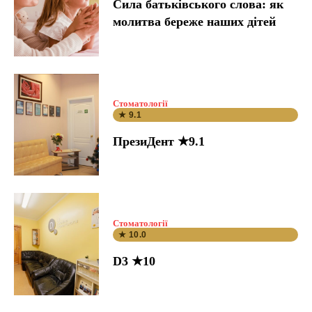
Сила батьківського слова: як
молитва береже наших дітей
Стоматології
★ 9.1
ПрезиДент ★9.1
Стоматології
★ 10.0
D3 ★10