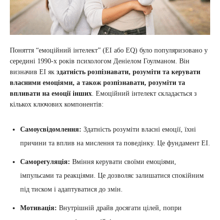
Поняття “емоційний інтелект” (ЕІ або EQ) було популяризовано у
середині 1990-х років психологом Деніелом Гоулманом. Він
визначив ЕІ як
здатність розпізнавати, розуміти та керувати
власними емоціями, а також розпізнавати, розуміти та
впливати на емоції інших
. Емоційний інтелект складається з
кількох ключових компонентів:
Самоусвідомлення:
Здатність розуміти власні емоції, їхні
причини та вплив на мислення та поведінку. Це фундамент ЕІ.
Саморегуляція:
Вміння керувати своїми емоціями,
імпульсами та реакціями. Це дозволяє залишатися спокійним
під тиском і адаптуватися до змін.
Мотивація:
Внутрішній драйв досягати цілей, попри