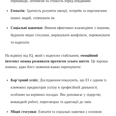
перешкоди, оптимізм та стійкість перед невдачами.
Емпатія:
Здатність розуміти емоції, потреби та перспективи
інших людей, співчувати їм.
Соціальні навички:
Вміння ефективно взаємодіяти з іншими,
будувати міцні стосунки, вирішувати конфлікти, переконувати
та надихати.
На відміну від IQ, який є відносно стабільним,
емоційний
інтелект можна розвивати протягом усього життя
. Це хороша
новина, адже його значення важко переоцінити:
Кар’єрний успіх:
Дослідження показують, що ЕІ є одним із
ключових предикторів успіху в професійній діяльності,
особливо на керівних посадах. Він допомагає у лідерстві,
командній роботі, переговорах та адаптації до змін.
Міцні стосунки:
Емпатія та соціальні навички є основою