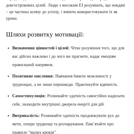
довгострокових цілей. Люди з високим ЕІ розуміють, що невдачі
– це частина шляху до успіху, і вміють використовувати їх як
уроки.
Шляхи розвитку мотивації:
Визначення цінностей і цілей:
Чітке розуміння того, що для
вас дійсно важливо і до чого ви прагнете, надає емоціям
правильний напрямок.
Позитивне мислення:
Навчання бачити можливості у
труднощах, а не лише перешкоди. Практикуйте вдячність.
Самостимуляція:
Розвивайте здатність самостійно надихати
себе, знаходити внутрішні джерела енергії для дій.
Витривалість:
Розвивайте здатність продовжувати рух до
мети, попри труднощі та розчарування. Пам’ятайте про
правило “малих кроків”.