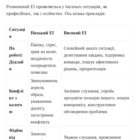
Розвинений ЕІ проявляється у багатьох ситуаціях, як
професійних, так і особистих. Ось кілька прикладів:
Ситуаці
Низький ЕІ
Високий ЕІ
я
Паніка, стрес,
На
Спокійний аналіз ситуації,
зрив на колег,
роботі:
делегування завдань, підтримка
нездатність
Дедлай
команди, пошук ефективних
зосередитися,
н
рішень, пріоритезація.
помилки.
Звинувачення,
агресія,
Конфлі
Активне слухання, спроба
образа,
кт з
зрозуміти позицію іншого, пошук
уникнення
колего
компромісу, конструктивне
діалогу,
ю
обговорення проблеми.
загострення
конфлікту.
Фідбек
Захисна
від
Уважне слухання, прояснення