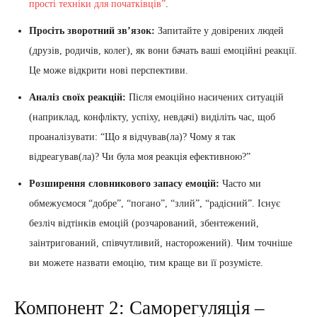
прості техніки для початківців”
.
Просіть зворотний зв’язок:
Запитайте у довірених людей
(друзів, родичів, колег), як вони бачать ваші емоційні реакції.
Це може відкрити нові перспективи.
Аналіз своїх реакцій:
Після емоційно насичених ситуацій
(наприклад, конфлікту, успіху, невдачі) виділіть час, щоб
проаналізувати: “Що я відчував(ла)? Чому я так
відреагував(ла)? Чи була моя реакція ефективною?”
Розширення словникового запасу емоцій:
Часто ми
обмежуємося “добре”, “погано”, “злий”, “радісний”. Існує
безліч відтінків емоцій (розчарований, збентежений,
заінтригований, співчутливий, насторожений). Чим точніше
ви можете назвати емоцію, тим краще ви її розумієте.
Компонент 2: Саморегуляція –