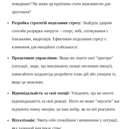
поведінки? Чи може ця проблема стати можливістю для
зростання?
Розробка стратегій подолання стресу:
Знайдіть здорові
способи розрядки напруги – спорт, хобі, спілкування з
близькими, медитація. Ефективне подолання стресу є
ключовим для емоційної стабільності.
Проактивне управління:
Якщо ви знаєте свої “тригери”
(ситуації, люди, що викликають сильні негативні емоції),
намагайтеся заздалегідь розробити план дій або уникати їх,
якщо це можливо.
Відповідальність за свої емоції:
Усвідомте, що ви несете
відповідальність за свої реакції. Ніхто не може “змусити” вас
відчувати певну емоцію; це ваш вибір, як на неї реагувати.
Візуалізація:
Уявіть себе спокійним і впевненим у ситуації,
яка зазвичай викликає стрес.