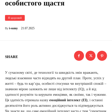
особистого щастя
Я здоровий
21.07.2025
i-sumy
By
SHARE
У сучасному світі, де технології та швидкість змін вражають,
людські взаємини часто відходять на другий план. Проте, успіх у
житті – будь то кар’єра, особисті стосунки чи внутрішній спокій –
значною мірою залежить не лише від інтелекту (IQ), а й від
здатності розуміти та керувати емоціями, як своїми, так і чужими.
Ця здатність отримала назву
емоційний інтелект (ЕІ)
, і останні
десятиліття його роль активно досліджується та підтверджується.
Чи знаєте ви, що саме емоційний інтелект часто є тим “секретним