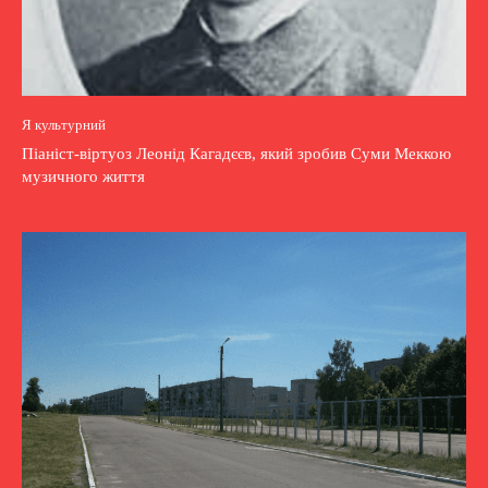
Я культурний
Піаніст-віртуоз Леонід Кагадєєв, який зробив Суми Меккою
музичного життя