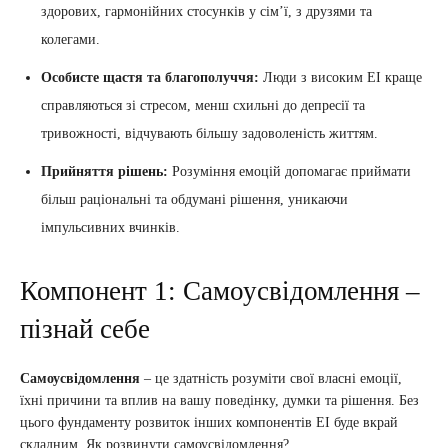
здорових, гармонійних стосунків у сім’ї, з друзями та
колегами.
Особисте щастя та благополуччя:
Люди з високим ЕІ краще
справляються зі стресом, менш схильні до депресії та
тривожності, відчувають більшу задоволеність життям.
Прийняття рішень:
Розуміння емоцій допомагає приймати
більш раціональні та обдумані рішення, уникаючи
імпульсивних вчинків.
Компонент 1: Самоусвідомлення –
пізнай себе
Самоусвідомлення
– це здатність розуміти свої власні емоції,
їхні причини та вплив на вашу поведінку, думки та рішення. Без
цього фундаменту розвиток інших компонентів ЕІ буде вкрай
складним. Як розвинути самоусвідомлення?