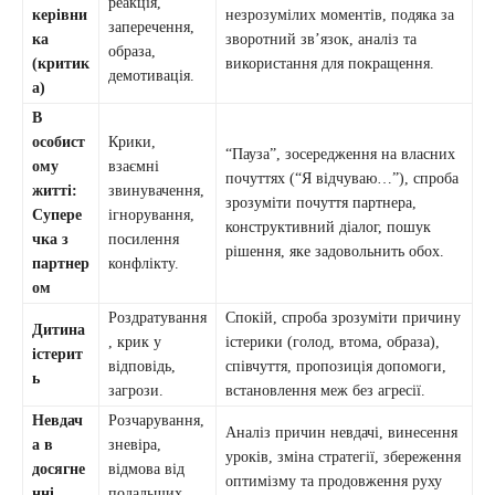
реакція,
керівни
незрозумілих моментів, подяка за
заперечення,
ка
зворотний зв’язок, аналіз та
образа,
(критик
використання для покращення.
демотивація.
а)
В
особист
Крики,
“Пауза”, зосередження на власних
ому
взаємні
почуттях (“Я відчуваю…”), спроба
житті:
звинувачення,
зрозуміти почуття партнера,
Супере
ігнорування,
конструктивний діалог, пошук
чка з
посилення
рішення, яке задовольнить обох.
партнер
конфлікту.
ом
Роздратування
Спокій, спроба зрозуміти причину
Дитина
, крик у
істерики (голод, втома, образа),
істерит
відповідь,
співчуття, пропозиція допомоги,
ь
загрози.
встановлення меж без агресії.
Невдач
Розчарування,
Аналіз причин невдачі, винесення
а в
зневіра,
уроків, зміна стратегії, збереження
досягне
відмова від
оптимізму та продовження руху
нні
подальших