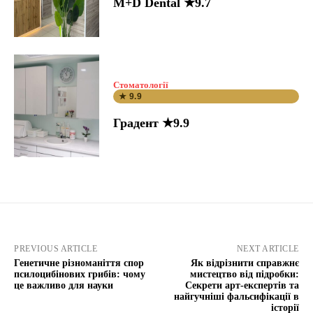
M+D Dental ★9.7
Стоматології
★ 9.9
Градент ★9.9
PREVIOUS ARTICLE
NEXT ARTICLE
Генетичне різноманіття спор
Як відрізнити справжнє
псилоцибінових грибів: чому
мистецтво від підробки:
це важливо для науки
Секрети арт-експертів та
найгучніші фальсифікації в
історії