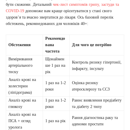
бути схожими. Детальний
чек-лист симптомів грипу, застуди та
COVID-19
допоможе вам краще орієнтуватися у стані свого
здоров’я та вчасно звертатися до лікаря. Ось базовий перелік
обстежень, рекомнедованих для чоловіків 40+:
Рекомендо
Обстеження
вана
Для чого це потрібно
частота
Вимірювання
Щонаймен
Контроль ризику гіпертонії,
артеріального
ше 1 раз на
інфаркту, інсульту
тиску
рік
Аналіз крові на
1 раз на 1-2
Оцінка ризику
холестерин
роки
атеросклерозу та ССЗ
(ліпідограма)
Аналіз крові на
1 раз на 1-2
Раннє виявлення предіабету
глюкозу
роки
та діабету 2 типу
Аналіз крові на
Рання діагностика раку та
ПСА + огляд
1 раз на рік
аденоми простати
уролога