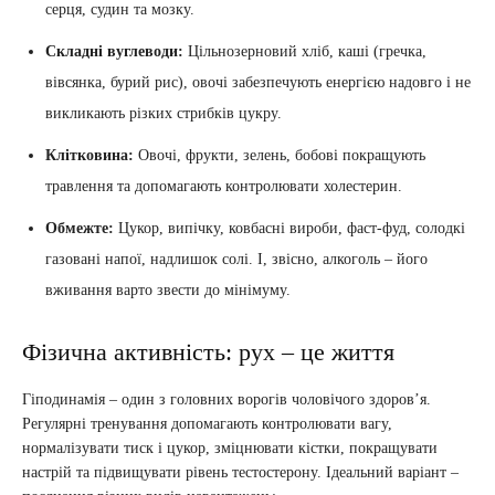
серця, судин та мозку.
Складні вуглеводи:
Цільнозерновий хліб, каші (гречка,
вівсянка, бурий рис), овочі забезпечують енергією надовго і не
викликають різких стрибків цукру.
Клітковина:
Овочі, фрукти, зелень, бобові покращують
травлення та допомагають контролювати холестерин.
Обмежте:
Цукор, випічку, ковбасні вироби, фаст-фуд, солодкі
газовані напої, надлишок солі. І, звісно, алкоголь – його
вживання варто звести до мінімуму.
Фізична активність: рух – це життя
Гіподинамія – один з головних ворогів чоловічого здоров’я.
Регулярні тренування допомагають контролювати вагу,
нормалізувати тиск і цукор, зміцнювати кістки, покращувати
настрій та підвищувати рівень тестостерону. Ідеальний варіант –