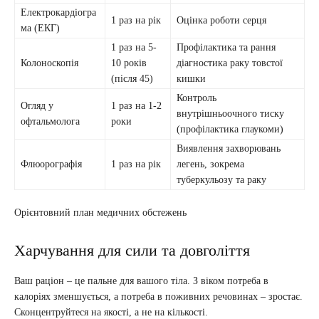
Електрокардіогра
1 раз на рік
Оцінка роботи серця
ма (ЕКГ)
1 раз на 5-
Профілактика та рання
Колоноскопія
10 років
діагностика раку товстої
(після 45)
кишки
Контроль
Огляд у
1 раз на 1-2
внутрішньоочного тиску
офтальмолога
роки
(профілактика глаукоми)
Виявлення захворювань
Флюорографія
1 раз на рік
легень, зокрема
туберкульозу та раку
Орієнтовний план медичних обстежень
Харчування для сили та довголіття
Ваш раціон – це пальне для вашого тіла. З віком потреба в
калоріях зменшується, а потреба в поживних речовинах – зростає.
Сконцентруйтеся на якості, а не на кількості.