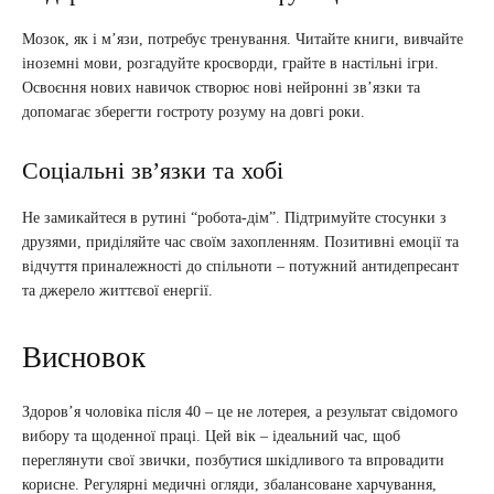
Мозок, як і м’язи, потребує тренування. Читайте книги, вивчайте
іноземні мови, розгадуйте кросворди, грайте в настільні ігри.
Освоєння нових навичок створює нові нейронні зв’язки та
допомагає зберегти гостроту розуму на довгі роки.
Соціальні зв’язки та хобі
Не замикайтеся в рутині “робота-дім”. Підтримуйте стосунки з
друзями, приділяйте час своїм захопленням. Позитивні емоції та
відчуття приналежності до спільноти – потужний антидепресант
та джерело життєвої енергії.
Висновок
Здоров’я чоловіка після 40 – це не лотерея, а результат свідомого
вибору та щоденної праці. Цей вік – ідеальний час, щоб
переглянути свої звички, позбутися шкідливого та впровадити
корисне. Регулярні медичні огляди, збалансоване харчування,