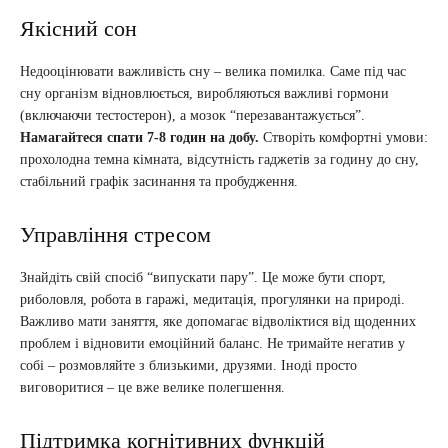
Якісний сон
Недооцінювати важливість сну – велика помилка. Саме під час
сну організм відновлюється, виробляються важливі гормони
(включаючи тестостерон), а мозок “перезавантажується”.
Намагайтеся спати 7-8 годин на добу.
Створіть комфортні умови:
прохолодна темна кімната, відсутність гаджетів за годину до сну,
стабільний графік засинання та пробудження.
Управління стресом
Знайдіть свій спосіб “випускати пару”. Це може бути спорт,
риболовля, робота в гаражі, медитація, прогулянки на природі.
Важливо мати заняття, яке допомагає відволіктися від щоденних
проблем і відновити емоційний баланс. Не тримайте негатив у
собі – розмовляйте з близькими, друзями. Іноді просто
виговоритися – це вже велике полегшення.
Підтримка когнітивних функцій