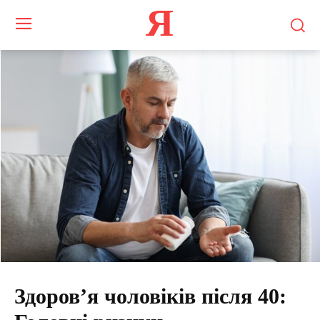
Я
Здоров’я чоловіків після 40: