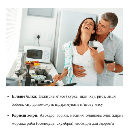
Більше білка:
Нежирне м’ясо (курка, індичка), риба, яйця,
бобові, сир допоможуть підтримувати м’язову масу.
Корисні жири:
Авокадо, горіхи, насіння, оливкова олія, жирна
морська риба (оселедець, скумбрія) необхідні для здоров’я