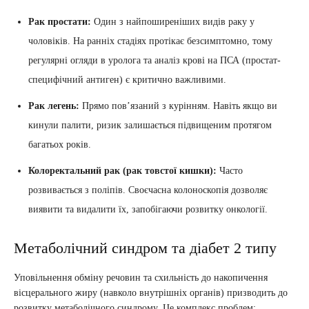
Рак простати:
Один з найпоширеніших видів раку у
чоловіків. На ранніх стадіях протікає безсимптомно, тому
регулярні огляди в уролога та аналіз крові на ПСА (простат-
специфічний антиген) є критично важливими.
Рак легень:
Прямо пов’язаний з курінням. Навіть якщо ви
кинули палити, ризик залишається підвищеним протягом
багатьох років.
Колоректальний рак (рак товстої кишки):
Часто
розвивається з поліпів. Своєчасна колоноскопія дозволяє
виявити та видалити їх, запобігаючи розвитку онкології.
Метаболічний синдром та діабет 2 типу
Уповільнення обміну речовин та схильність до накопичення
вісцерального жиру (навколо внутрішніх органів) призводить до
розвитку метаболічного синдрому. Це комплекс проблем: