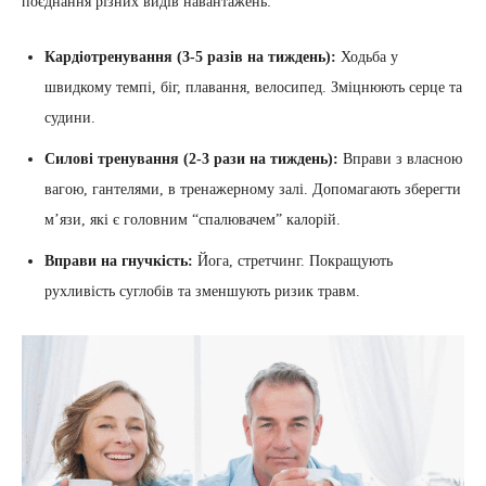
поєднання різних видів навантажень:
Кардіотренування (3-5 разів на тиждень):
Ходьба у
швидкому темпі, біг, плавання, велосипед. Зміцнюють серце та
судини.
Силові тренування (2-3 рази на тиждень):
Вправи з власною
вагою, гантелями, в тренажерному залі. Допомагають зберегти
м’язи, які є головним “спалювачем” калорій.
Вправи на гнучкість:
Йога, стретчинг. Покращують
рухливість суглобів та зменшують ризик травм.