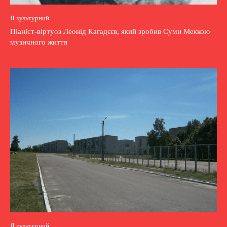
Я культурний
Піаніст-віртуоз Леонід Кагадєєв, який зробив Суми Меккою
музичного життя
Я культурний