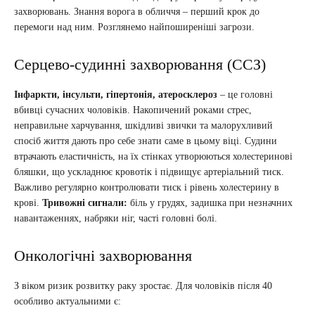
захворювань. Знання ворога в обличчя – перший крок до
перемоги над ним. Розглянемо найпоширеніші загрози.
Серцево-судинні захворювання (ССЗ)
Інфаркти, інсульти, гіпертонія, атеросклероз
– це головні
вбивці сучасних чоловіків. Накопичений роками стрес,
неправильне харчування, шкідливі звички та малорухливий
спосіб життя дають про себе знати саме в цьому віці. Судини
втрачають еластичність, на їх стінках утворюються холестеринові
бляшки, що ускладнює кровотік і підвищує артеріальний тиск.
Важливо регулярно контролювати тиск і рівень холестерину в
крові.
Тривожні сигнали:
біль у грудях, задишка при незначних
навантаженнях, набряки ніг, часті головні болі.
Онкологічні захворювання
З віком ризик розвитку раку зростає. Для чоловіків після 40
особливо актуальними є: