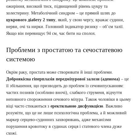
ожиріння, високий тиск, підвищений рівень цукру та
холестерину. Метаболічний синдром – це прямий шлях до
цукрового діабету 2 типу
, який, у свою чергу, вражає судини,
нерви, очі та нирки. Головний індикатор ризику – об’єм талії.
Якщо він перевищує 94 см, час бити на сполох.
Проблеми з простатою та сечостатевою
системою
Окрім раку, простата може створювати й інші проблеми.
Доброякісна гіперплазія передміхурової залози (аденома)
– це
її збільшення, що призводить до проблем із сечовипусканням:
частих позивів (особливо вночі), слабкого струменя, відчуття
неповного спорожнення сечового міхура. Також чоловіки в цьому
віці часто стикаються з
еректильною дисфункцією
. Важливо
розуміти, що це не лише психологічна проблема, а й можливий
маркер серцево-судинних захворювань, адже механізми
порушення кровотоку в судинах серця і статевого члена дуже
схожі.