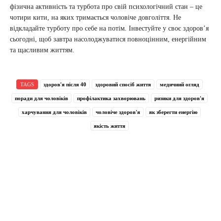
фізична активність та турбота про свій психологічний стан – це
чотири кити, на яких тримається чоловіче довголіття. Не
відкладайте турботу про себе на потім. Інвестуйте у своє здоров’я
сьогодні, щоб завтра насолоджуватися повноцінним, енергійним
та щасливим життям.
TAGS
здоров'я після 40
здоровий спосіб життя
медичний огляд
поради для чоловіків
профілактика захворювань
ризики для здоров'я
харчування для чоловіків
чоловіче здоров'я
як зберегти енергію
якість життя