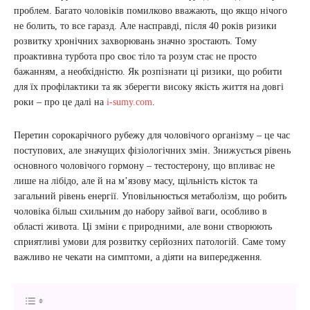
проблем. Багато чоловіків помилково вважають, що якщо нічого
не болить, то все гаразд. Але насправді, після 40 років ризики
розвитку хронічних захворювань значно зростають. Тому
проактивна турбота про своє тіло та розум стає не просто
бажанням, а необхідністю. Як розпізнати ці ризики, що робити
для їх профілактики та як зберегти високу якість життя на довгі
роки – про це далі на
i-sumy.com
.
Перетин сорокарічного рубежу для чоловічого організму – це час
поступових, але значущих фізіологічних змін. Знижується рівень
основного чоловічого гормону – тестостерону, що впливає не
лише на лібідо, але й на м’язову масу, щільність кісток та
загальний рівень енергії. Уповільнюється метаболізм, що робить
чоловіка більш схильним до набору зайвої ваги, особливо в
області живота. Ці зміни є природними, але вони створюють
сприятливі умови для розвитку серйозних патологій. Саме тому
важливо не чекати на симптоми, а діяти на випередження.