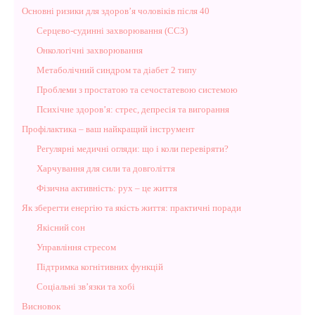
Основні ризики для здоров’я чоловіків після 40
Серцево-судинні захворювання (ССЗ)
Онкологічні захворювання
Метаболічний синдром та діабет 2 типу
Проблеми з простатою та сечостатевою системою
Психічне здоров’я: стрес, депресія та вигорання
Профілактика – ваш найкращий інструмент
Регулярні медичні огляди: що і коли перевіряти?
Харчування для сили та довголіття
Фізична активність: рух – це життя
Як зберегти енергію та якість життя: практичні поради
Якісний сон
Управління стресом
Підтримка когнітивних функцій
Соціальні зв’язки та хобі
Висновок