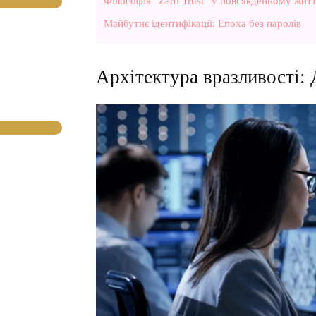
Філософія “Zero Trust” у повсякденному житт
Майбутнє ідентифікації: Епоха без паролів
Архітектура вразливості: 