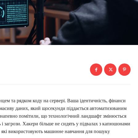
цем та рядком коду на сервері. Ваша ідентичність, фінанси
і масиву даних, який щосекунди піддається автоматизованим
и напевно помітили, що технологічний ландшафт змінюється
 і загрози. Хакери більше не сидять у підвалах з капюшонами
и, які використовують машинне навчання для пошуку