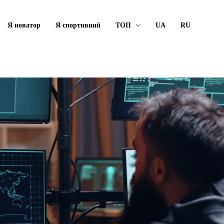
Я новатор
Я спортивний
ТОП
UA
RU