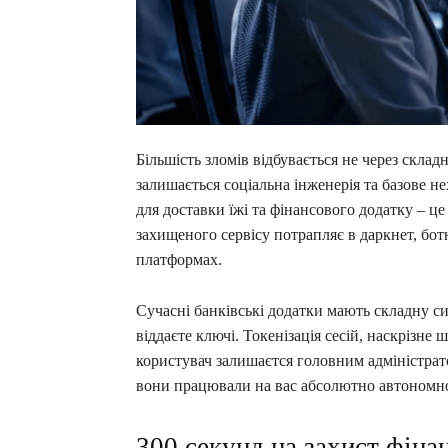
Більшість зломів відбувається не через скла
залишається соціальна інженерія та базове 
для доставки їжі та фінансового додатку – ц
захищеного сервісу потрапляє в даркнет, бот
платформах.
Сучасні банківські додатки мають складну си
віддаєте ключі. Токенізація сесій, наскрізн
користувач залишаєтся головним адміністрат
вони працювали на вас абсолютно автономн
300 секунд на захист фіна