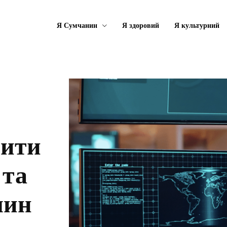
Я Сумчанин
Я здоровий
Я культурний
тити
 та
лин