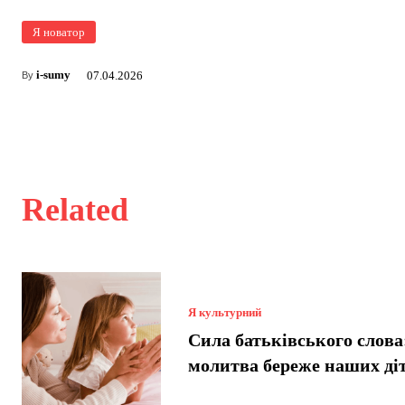
Я новатор
i-sumy
07.04.2026
By
Related
Я культурний
Сила батьківського слова
молитва береже наших ді