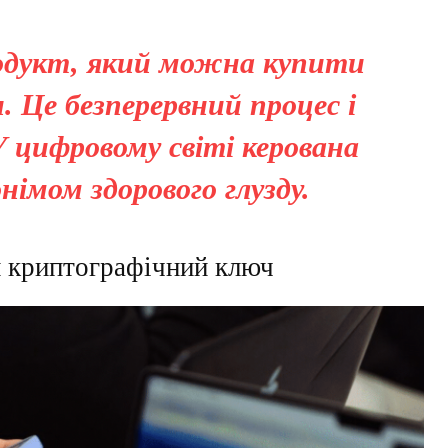
родукт, який можна купити
 Це безперервний процес і
У цифровому світі керована
німом здорового глузду.
й криптографічний ключ