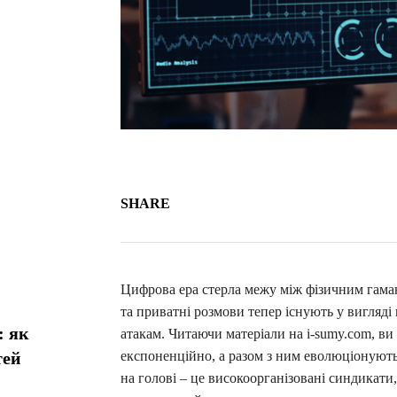
SHARE
Цифрова ера стерла межу між фізичним гаман
та приватні розмови тепер існують у вигляд
: як
атакам. Читаючи матеріали на i-sumy.com, в
тей
експоненційно, а разом з ним еволюціонують
на голові – це високоорганізовані синдикат