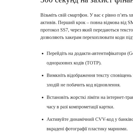
Візьміть свій смартфон. У вас є рівно п’ять
активів. Перший крок – повна відмова від S
протокол SS7, через який передаються тексто
дозволяють хакерам перехоплювати коди підт
Перейдіть на додакти-автентифікатори (Goo
одноразових кодів (TOTP).
Вимкніть відображення тексту сповіщень 
злодій не побачить код відновлення.
Встановіть жорсткі ліміти на інтернет-тра
часу в разі компрометації картки.
Активуйте динамічний CVV-код у банківс
вкрадені фотографії пластику марними.