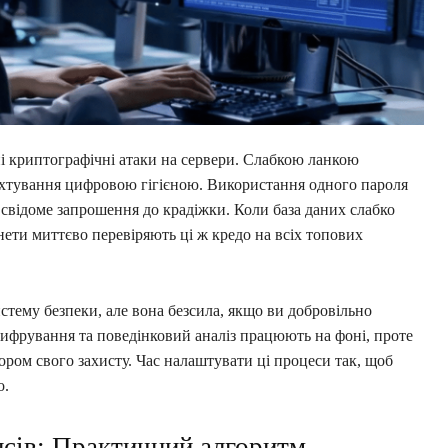
дні криптографічні атаки на сервери. Слабкою ланкою
нехтування цифровою гігієною. Використання одного пароля
е свідоме запрошення до крадіжки. Коли база даних слабко
нети миттєво перевіряють ці ж кредо на всіх топових
стему безпеки, але вона безсила, якщо ви добровільно
е шифрування та поведінковий аналіз працюють на фоні, проте
ором свого захисту. Час налаштувати ці процеси так, щоб
о.
нсів: Практичний алгоритм