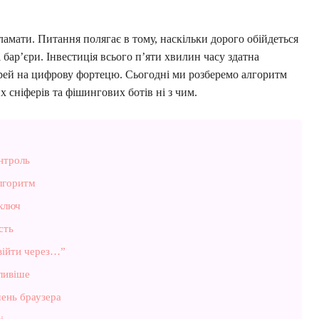
ламати. Питання полягає в тому, наскільки дорого обійдеться
бар’єри. Інвестиція всього п’яти хвилин часу здатна
рей на цифрову фортецю. Сьогодні ми розберемо алгоритм
х сніферів та фішингових ботів ні з чим.
нтроль
алгоритм
 ключ
сть
війти через…”
ливіше
ень браузера