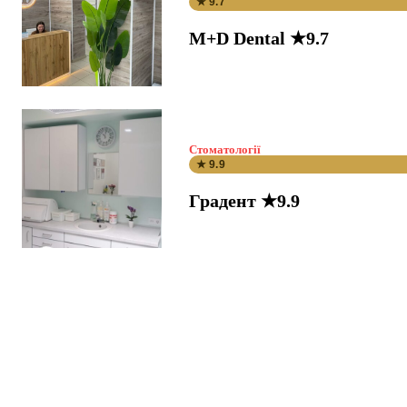
★ 9.7
M+D Dental ★9.7
Стоматології
★ 9.9
Градент ★9.9