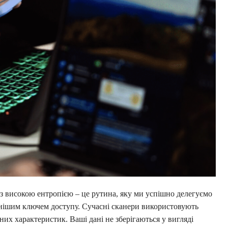
 з високою ентропією – це рутина, яку ми успішно делегуємо
нішим ключем доступу. Сучасні сканери використовують
них характеристик. Ваші дані не зберігаються у вигляді