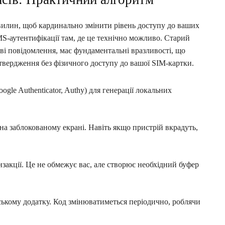
 хвилин, щоб кардинально змінити рівень доступу до ваших
MS-аутентифікації там, де це технічно можливо. Старий
ві повідомлення, має фундаментальні вразливості, що
вердження без фізичного доступу до вашої SIM-картки.
gle Authenticator, Authy) для генерації локальних
на заблокованому екрані. Навіть якщо пристрій вкрадуть,
нзакції. Це не обмежує вас, але створює необхідний буфер
ькому додатку. Код змінюватиметься періодично, роблячи