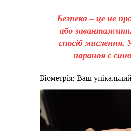
Безпека – це не п
або завантажити.
спосіб мислення. 
параноя є сино
Біометрія: Ваш унікальни